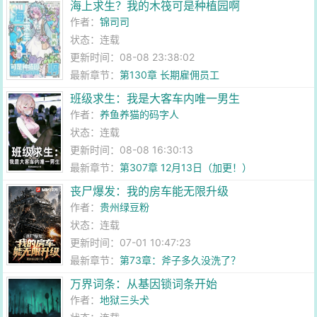
海上求生？我的木筏可是种植园啊
作者：
锦司司
状态：连载
更新时间：08-08 23:38:02
最新章节：
第130章 长期雇佣员工
班级求生：我是大客车内唯一男生
作者：
养鱼养猫的码字人
状态：连载
更新时间：08-08 16:30:13
最新章节：
第307章 12月13日（加更！）
丧尸爆发：我的房车能无限升级
作者：
贵州绿豆粉
状态：连载
更新时间：07-01 10:47:23
最新章节：
第73章：斧子多久没洗了？
万界词条：从基因锁词条开始
作者：
地狱三头犬