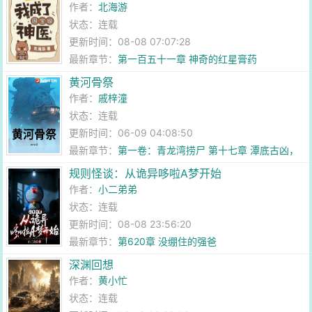
作者：
北海游
状态：连载
更新时间：08-08 07:07:28
最新章节：
第一百五十一章 神奇的红星膏药
黄河骨祭
作者：
戚梓潼
状态：连载
更新时间：06-09 04:08:50
最新章节：
第一卷：青龙湾捞尸 第十七章 潭底古凶，
残魂遗恨
规则怪谈：从诡异哆啦A梦开始
作者：
小二弟弟
状态：连载
更新时间：08-08 23:56:20
最新章节：
第620章 没绷住的强爸
深渊回想
作者：
黄小忙
状态：连载