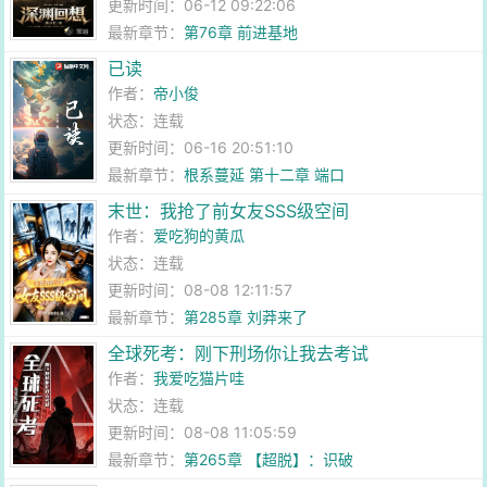
更新时间：06-12 09:22:06
最新章节：
第76章 前进基地
已读
作者：
帝小俊
状态：连载
更新时间：06-16 20:51:10
最新章节：
根系蔓延 第十二章 端口
末世：我抢了前女友SSS级空间
作者：
爱吃狗的黄瓜
状态：连载
更新时间：08-08 12:11:57
最新章节：
第285章 刘莽来了
全球死考：刚下刑场你让我去考试
作者：
我爱吃猫片哇
状态：连载
更新时间：08-08 11:05:59
最新章节：
第265章 【超脱】：识破