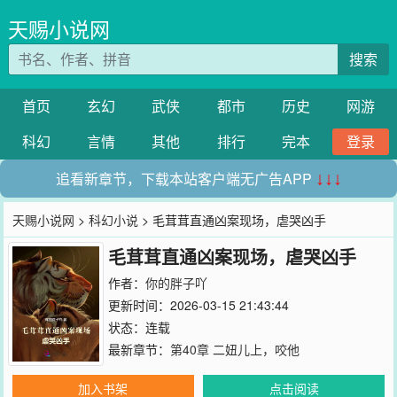
天赐小说网
搜索
首页
玄幻
武侠
都市
历史
网游
科幻
言情
其他
排行
完本
登录
追看新章节，下载本站客户端无广告APP
↓↓↓
天赐小说网
>
科幻小说
> 毛茸茸直通凶案现场，虐哭凶手
毛茸茸直通凶案现场，虐哭凶手
作者：
你的胖子吖
更新时间：2026-03-15 21:43:44
状态：连载
最新章节：
第40章 二妞儿上，咬他
加入书架
点击阅读