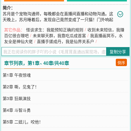
简介：
苏月是个宠物沟通师，每晚都会在直播间直播和动物沟通。这
天晚上，苏月睡着后，发现自己竟然变成了一只猫！门外响起
外卖员敲门的声音。女主人即将去开门。苏月眼前飘起弹幕。（别去
其它作品：
怪谈求生：我能预知正确的规则
/
收到未来短信，我赚
啊，外面根本不是什么外卖员，是个变态！）（他专门利用外卖员的
百亿很合理吧
/
未来聊天群，我靠吃瓜成首富
/
我直播画冥币，水
身份杀养宠物猫的独居女性！）可为时已晚，女主人还是没有防备地
友全是神仙大佬
/
直播手搓成丹，我是仙界关系户
/
给对方开了门。苏月作为女主人的宠物猫，同样也被杀害了。梦醒
后，苏月以为只是一场噩梦。可就在当晚，她的直播间里。昨晚梦里
复制分享
死去的女主人许珊珊竟然和她连线了！许珊珊抱着矮脚猫问苏月：主
播，这是我家猫，她最近不爱吃饭，总不让我给人开门！苏月不寒而
章节列表，第1章~ 40章/共40章
倒序
栗，脱口而出：它是在提醒你小心坏人！苏月靠着梦境提前帮许珊珊
规避了风险，以为就此平静。没想到，她又开始做梦了……
第1章 午夜惊魂
您要是觉得《
毛茸茸直通凶案现场，虐哭凶手
》还不错的话请不要忘
记向您QQ群和微博微信里的朋友推荐哦！
第2章 嘶，见鬼了！
第3章 狂飙演技
第4章 斗智斗勇
第5章 二妞儿，咬他！