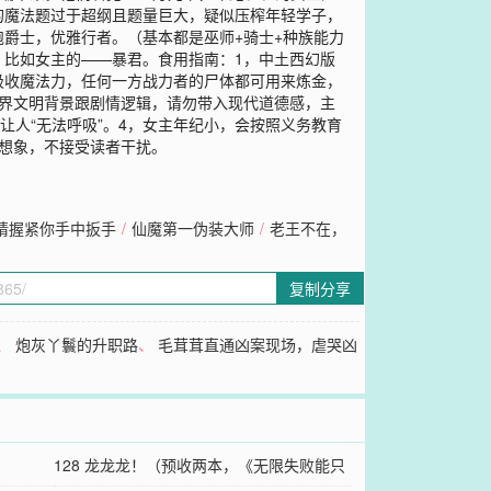
的魔法题过于超纲且题量巨大，疑似压榨年轻学子，
爵士，优雅行者。（基本都是巫师+骑士+种族能力
，比如女主的——暴君。食用指南：1，中土西幻版
吸收魔法力，任何一方战力者的尸体都可用来炼金，
世界文明背景跟剧情逻辑，请勿带入现代道德感，主
让人“无法呼吸”。4，女主年纪小，会按照义务教育
想象，不接受读者干扰。
请握紧你手中扳手
/
仙魔第一伪装大师
/
老王不在，
复制分享
、
炮灰丫鬟的升职路
、
毛茸茸直通凶案现场，虐哭凶
128 龙龙龙！（预收两本，《无限失败能只