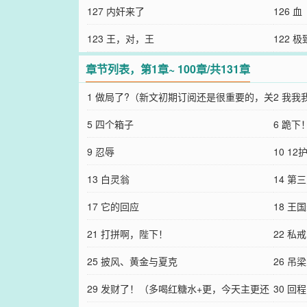
本，《无限失败能只扣爱情
127 内奸来了
126 血
123 王，对，王
122 
章节列表，第1章~ 100章/共131章
1 做局了?（新文初期订阅还是很重要的，关
2 我我
系到排榜，求支持哦
5 四个箱子
6 跪下
9 忍辱
10 1
13 白灵翁
14 第
17 它的回应
18 王
21 打拼啊，陛下！
22 
25 披风、黄金与夏克
发）
26 吊
29 发财了！（多喝红糖水+更，今天主更还
30 