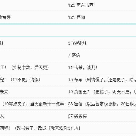
125 声东击西
极致侮辱
121 巨物
我！
3 咯咯哒！
！
7 密信
2护卫！（控制字数，后天更）
11 击杀，谈判！
三宠！（11不更，请假）
15 布军（剧情慢了，还是更了，哈
国未来
19 真国王？（更错了，明天不更，
私戒（19零点夹子，当天更新十一点半
V）
23 密信（以后暂定晚更新，20日晚
梁人
新）
27 买买买
回程回程！（改书名了，改成《我喜欢你
31 坑！