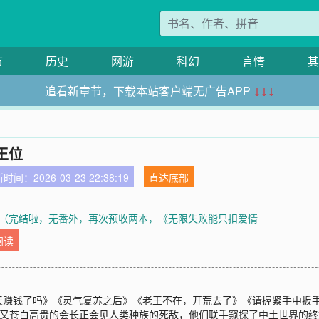
市
历史
网游
科幻
言情
其
追看新章节，下载本站客户端无广告APP
↓↓↓
王位
时间：2026-03-23 22:38:19
直达底部
终章（完结啦，无番外，再次预收两本，《无限失败能只扣爱情
阅读
赚钱了吗》《灵气复苏之后》《老王不在，开荒去了》《请握紧手中扳手》
冷又苍白高贵的会长正会见人类种族的死敌，他们联手窥探了中土世界的