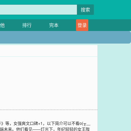
搜索
他
排行
完本
登录
等，女强爽文口碑+1，以下简介可以不看o(╥﹏
终端未来。他们看见——灯光下，年纪轻轻的女王陛