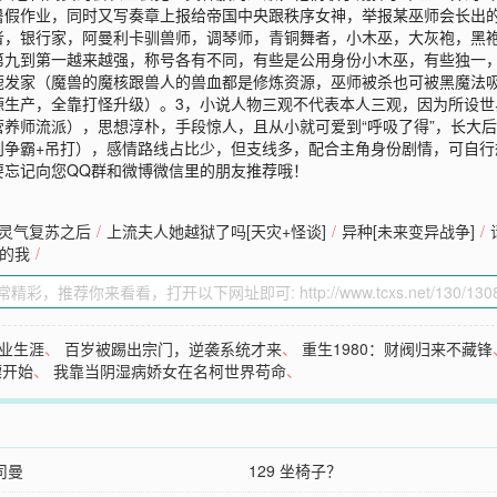
暑假作业，同时又写奏章上报给帝国中央跟秩序女神，举报某巫师会长出
者，银行家，阿曼利卡驯兽师，调琴师，青铜舞者，小木巫，大灰袍，黑袍
第九到第一越来越强，称号各有不同，有些是公用身份小木巫，有些独一
鹿发家（魔兽的魔核跟兽人的兽血都是修炼资源，巫师被杀也可被黑魔法
源生产，全靠打怪升级）。3，小说人物三观不代表本人三观，因为所设
养师流派），思想淳朴，手段惊人，且从小就可爱到“呼吸了得”，长大后
则争霸+吊打），感情路线占比少，但支线多，配合主角身份剧情，可自行
要忘记向您QQ群和微博微信里的朋友推荐哦！
灵气复苏之后
/
上流夫人她越狱了吗[天灾+怪谈]
/
异种[未来变异战争]
/
的我
/
业生涯
、
百岁被踢出宗门，逆袭系统才来
、
重生1980：财阀归来不藏锋
镖开始
、
我靠当阴湿病娇女在名柯世界苟命
、
斐司曼
129 坐椅子？