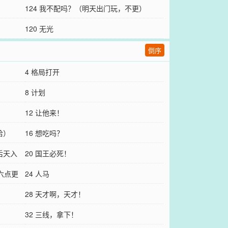
扣爱情吗》跟《废土NP
124 我不配吗？（明天出门玩，不更）
120 无光
倒序
4 格局打开
8 计划
12 让他来！
哈）
16 想吃吗？
后天入
20 国王必死！
六点更
24 人马
28 天才啊，天才！
32 三线，拿下！