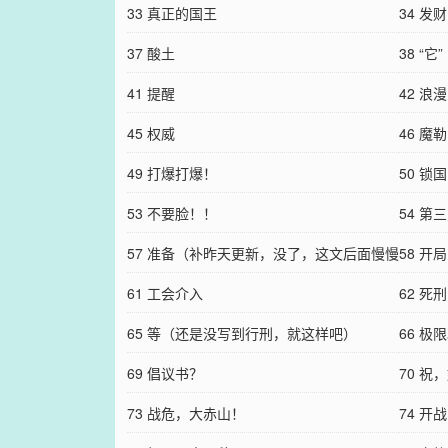
没写好）
33 真正的国王
们的王
34 
37 酸土
知道，
38 “它”
41 提醒
42 浪
45 权威
46 魔
49 打爆打爆！
50 锁
53 不要脸！！
54 
57 准备（补昨天更新，没了，这文后面慢慢
58 
写了）
61 工会介入
至快乐
62 
65 等（还是没写到行刑，就这样吧）
新））
66 
69 倡议书？
快乐）
70 
73 战危，大赤山！
74 开战