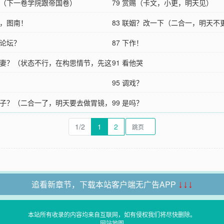
定格（下一卷学院跟帝国卷）
79 赏赐（卡文，小更，明天见）
南，图南！
83 联姻？改一下（二合一，明天不
术论坛？
87 下作！
小夫妻？（状态不行，在构思情节，先这
91 看他哭
95 调戏？
私生子？（二合一了，明天要去做胃镜，
99 是吗？
1/2
1
2
追看新章节，下载本站客户端无广告APP
↓↓↓
本站所有收录的内容均来自互联网，如有侵权我们将尽快删除。
网站地图