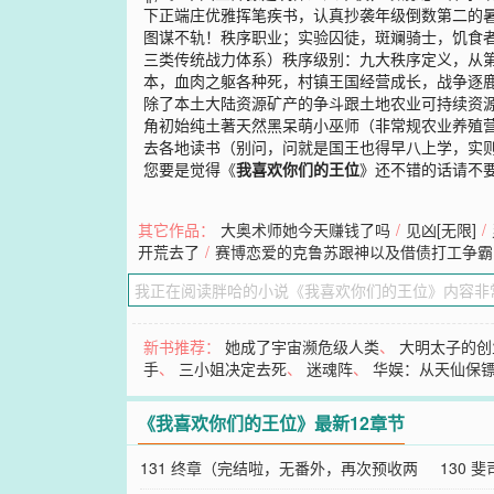
下正端庄优雅挥笔疾书，认真抄袭年级倒数第二的
图谋不轨！秩序职业；实验囚徒，斑斓骑士，饥食
三类传统战力体系）秩序级别：九大秩序定义，从
本，血肉之躯各种死，村镇王国经营成长，战争逐
除了本土大陆资源矿产的争斗跟土地农业可持续资
角初始纯土著天然黑呆萌小巫师（非常规农业养殖营
去各地读书（别问，问就是国王也得早八上学，实
您要是觉得《
我喜欢你们的王位
》还不错的话请不
其它作品：
大奥术师她今天赚钱了吗
/
见凶[无限]
/
开荒去了
/
赛博恋爱的克鲁苏跟神以及借债打工争霸
新书推荐：
她成了宇宙濒危级人类
、
大明太子的创
手
、
三小姐决定去死
、
迷魂阵
、
华娱：从天仙保
《我喜欢你们的王位》最新12章节
131 终章（完结啦，无番外，再次预收两
130 