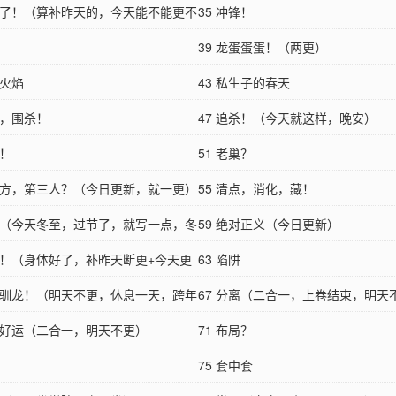
位》）
发财了！（算补昨天的，今天能不能更不
35 冲锋！
疑似例假又来了
39 龙蛋蛋蛋！（两更）
漫火焰
43 私生子的春天
勒，围杀！
47 追杀！（今天就这样，晚安）
国！
51 老巢？
第三方，第三人？（今日更新，就一更）
55 清点，消化，藏！
开局（今天冬至，过节了，就写一点，冬
59 绝对正义（今日更新）
，以后一般日常
死刑！（身体好了，补昨天断更+今天更
63 陷阱
极限驯龙！（明天不更，休息一天，跨年
67 分离（二合一，上卷结束，明天
祝，好运（二合一，明天不更）
面中卷开始，小国王就
71 布局？
75 套中套