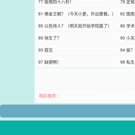
77 极限四十八秒！
78 
81 佛金王朝？（今天小更，外出聚餐。）
82 图
85 以色侍人？（明天就开始学院篇了）
86 学
89 快生了？
90 
93 窥见
样）
94 偷？
97 缺德啊！
98 
不更）
精彩推荐：