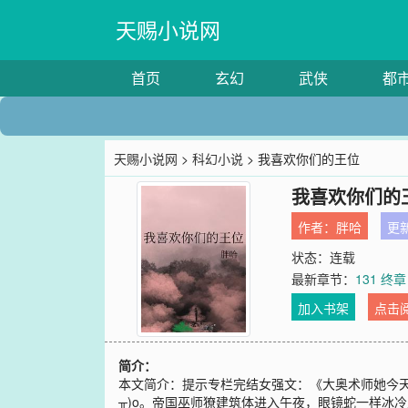
天赐小说网
首页
玄幻
武侠
都
天赐小说网
>
科幻小说
> 我喜欢你们的王位
我喜欢你们的
作者：
胖哈
更新
状态：连载
最新章节：
131 
加入书架
点击
简介：
本文简介：提示专栏完结女强文：《大奥术师她今天
╥)o。帝国巫师獠建筑体进入午夜，眼镜蛇一样冰