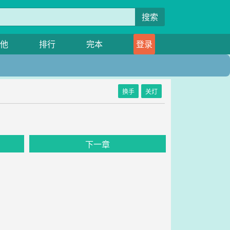
搜索
他
排行
完本
登录
换手
关灯
下一章