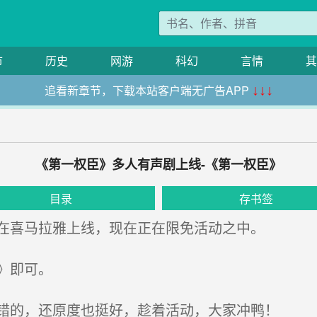
市
历史
网游
科幻
言情
其
追看新章节，下载本站客户端无广告APP
↓↓↓
《第一权臣》多人有声剧上线-《第一权臣》
目录
存书签
在喜马拉雅上线，现在正在限免活动之中。
》即可。
错的，还原度也挺好，趁着活动，大家冲鸭！