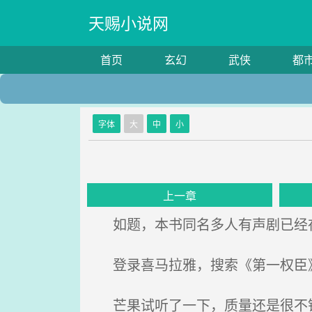
天赐小说网
首页
玄幻
武侠
都
字体
大
中
小
上一章
如题，本书同名多人有声剧已经
登录喜马拉雅，搜索《第一权臣
芒果试听了一下，质量还是很不