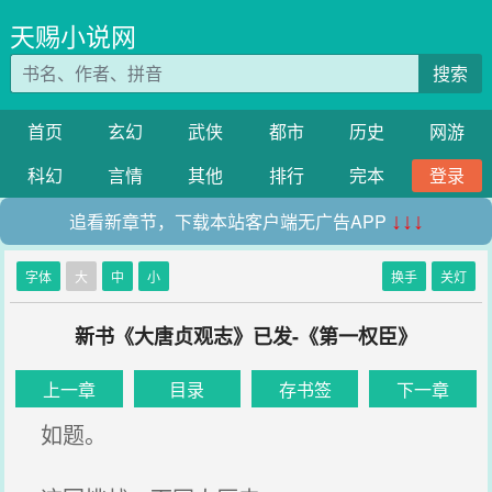
天赐小说网
搜索
首页
玄幻
武侠
都市
历史
网游
科幻
言情
其他
排行
完本
登录
追看新章节，下载本站客户端无广告APP
↓↓↓
字体
大
中
小
换手
关灯
新书《大唐贞观志》已发-《第一权臣》
上一章
目录
存书签
下一章
如题。