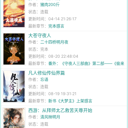
作者：
猪肉200斤
状态：连载
更新时间：04-14 21:26:17
最新章节：
完本感言
大苍守夜人
作者：
二十四桥明月夜
状态：完本
更新时间：08-20 22:48:04
最新章节：
番外：《守夜人三部曲》第二部——《偷来
的仙术有点神》
凡人修仙传仙界篇
作者：
忘语
状态：连载
更新时间：08-19 19:31:21
最新章节：
新书《大梦主》上架感言
西游：从拜师太乙救苦天尊开始
作者：
清风映明月
状态：连载