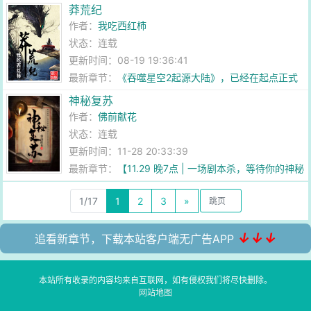
莽荒纪
作者：
我吃西红柿
状态：连载
更新时间：08-19 19:36:41
最新章节：
《吞噬星空2起源大陆》，已经在起点正式
上传！
神秘复苏
作者：
佛前献花
状态：连载
更新时间：11-28 20:33:39
最新章节：
【11.29 晚7点 | 一场剧本杀，等待你的神秘
复苏】
1/17
1
2
3
»
↓↓↓
追看新章节，下载本站客户端无广告APP
本站所有收录的内容均来自互联网，如有侵权我们将尽快删除。
网站地图