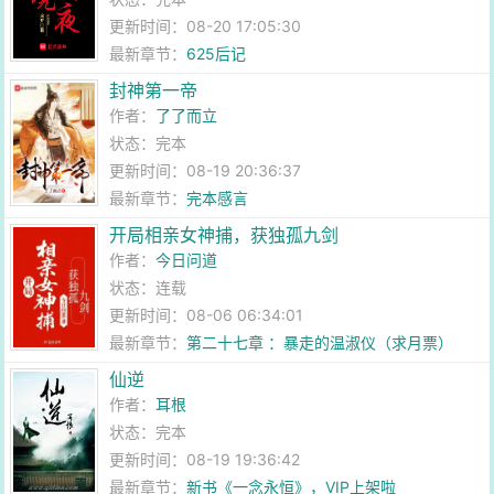
更新时间：08-20 17:05:30
最新章节：
625后记
封神第一帝
作者：
了了而立
状态：完本
更新时间：08-19 20:36:37
最新章节：
完本感言
开局相亲女神捕，获独孤九剑
作者：
今日问道
状态：连载
更新时间：08-06 06:34:01
最新章节：
第二十七章 ：暴走的温淑仪（求月票）
仙逆
作者：
耳根
状态：完本
更新时间：08-19 19:36:42
最新章节：
新书《一念永恒》，VIP上架啦