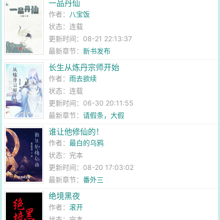
一品丹仙
作者：
八宝饭
状态：连载
更新时间：08-21 22:13:37
最新章节：
新书发布
长生从炼丹宗师开始
作者：
雨去欲续
状态：连载
更新时间：06-30 20:11:55
最新章节：
请假条，大假
谁让他修仙的！
作者：
最白的乌鸦
状态：完本
更新时间：08-20 17:03:02
最新章节：
番外三
绝境黑夜
作者：
滚开
状态：完本