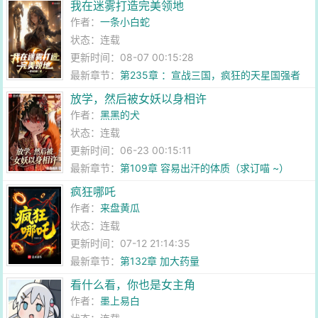
我在迷雾打造完美领地
作者：
一条小白蛇
状态：连载
更新时间：08-07 00:15:28
最新章节：
第235章 ：宣战三国，疯狂的天星国强者
们！（月票加更）
放学，然后被女妖以身相许
作者：
黑黑的犬
状态：连载
更新时间：06-23 00:15:11
最新章节：
第109章 容易出汗的体质（求订喵 ~）
疯狂哪吒
作者：
来盘黄瓜
状态：连载
更新时间：07-12 21:14:35
最新章节：
第132章 加大药量
看什么看，你也是女主角
作者：
墨上易白