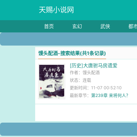
天赐小说网
首页
玄幻
武侠
都
馒头配酒-搜索结果(共1条记录)
[历史]大唐驸马房遗爱
作者：
馒头配酒
状态：连载
更新时间：11-07 00:52:10
最新章节：
第239章 来将何人？