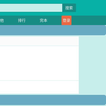
搜索
他
排行
完本
登录