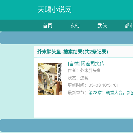
天赐小说网
首页
玄幻
武侠
都
芥末胖头鱼-搜索结果(共2条记录)
[言情]闲差司笑传
作者：
芥末胖头鱼
状态：连载
更新时间：05-03 10:51:01
最新章节：
第78章：朝堂大变，新