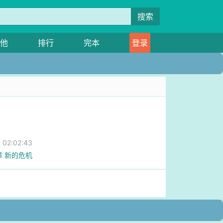
搜索
他
排行
完本
登录
鱼
02:02:43
章 新的危机