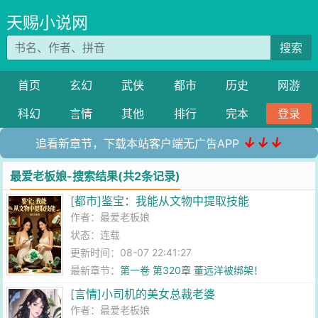
天赐小说网
搜索
首页
玄幻
武侠
都市
历史
网游
科幻
言情
其他
排行
完本
登录
↓↓↓
追看新章节，下载本站客户端无广告APP
最爱老板娘-搜索结果(共2条记录)
[都市]鉴宝：我能从文物中提取技能
作者：
最爱老板娘
状态：连载
更新时间：08-07 22:41:27
最新章节：
第一卷 第320章 董远洋被绑架！
[言情]小司机的美女总裁老婆
作者：
最爱老板娘