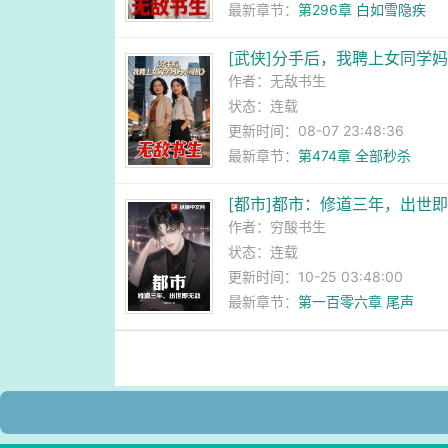
最新章节：
第296章 白如雪隐疾
[武侠]分手后，我聘上女同学
作者：
无敌书生
状态：连载
更新时间：08-07 23:48:36
最新章节：
第474章 全部秒杀
[都市]都市：修道三年，出世
作者：
穷酸书生
状态：连载
更新时间：10-25 03:48:00
最新章节：
第一百零六章 尾声