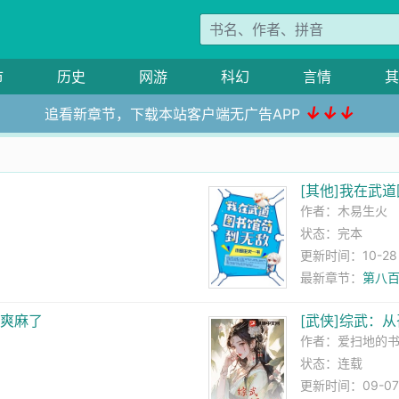
市
历史
网游
科幻
言情
其
↓↓↓
追看新章节，下载本站客户端无广告APP
[其他]我在武
作者：
木易生火
状态：完本
更新时间：10-28 0
最新章节：
第八百
我爽麻了
[武侠]综武：
作者：
爱扫地的
状态：连载
更新时间：09-07 2