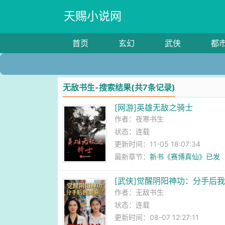
天赐小说网
首页
玄幻
武侠
都
无敌书生-搜索结果(共7条记录)
[网游]英雄无敌之骑士
作者：
夜寒书生
状态：连载
更新时间：11-05 18:07:34
最新章节：
新书《赛博真仙》已发
[武侠]觉醒阴阳神功：分手后
作者：
无敌书生
状态：连载
更新时间：08-07 12:27:11