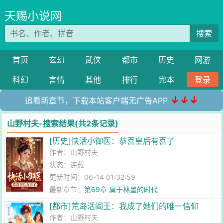
天赐小说网
搜索
首页
玄幻
武侠
都市
历史
网游
科幻
言情
其他
排行
完本
登录
↓↓↓
追看新章节，下载本站客户端无广告APP
山野村夫-搜索结果(共2条记录)
[历史]快活小御医：恭喜皇后有喜了
作者：
山野村夫
状态：连载
更新时间：06-14 01:32:59
最新章节：
第69章 属于林墨的时代
[都市]荒岛活阎王：我成了她们的唯一信仰
作者：
山野村夫