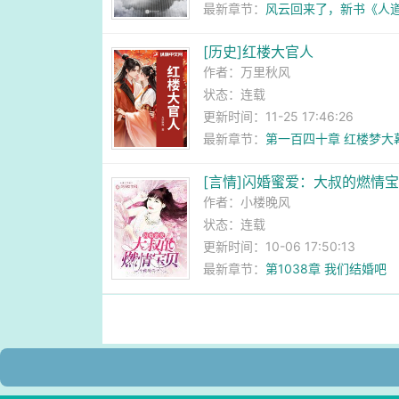
最新章节：
风云回来了，新书《人
归。
[历史]红楼大官人
作者：
万里秋风
状态：连载
更新时间：11-25 17:46:26
最新章节：
第一百四十章 红楼梦大
[言情]闪婚蜜爱：大叔的燃情
作者：
小楼晚风
状态：连载
更新时间：10-06 17:50:13
最新章节：
第1038章 我们结婚吧