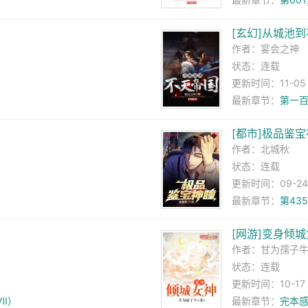
[玄幻]从城池
作者：
宴会之神
状态：连载
更新时间：11-05 1
最新章节：
第一百
[都市]极品鉴
作者：
北城秋
状态：连载
更新时间：09-24 0
）
最新章节：
第43
[网游]变身倾
作者：
甘为孺子
状态：连载
更新时间：10-17 1
Ⅶ）
最新章节：
完本