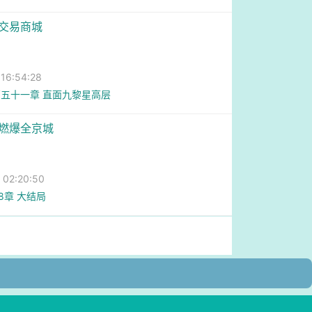
技交易商城
6:54:28
五十一章 直面九黎星高层
妃燃爆全京城
2:20:50
08章 大结局