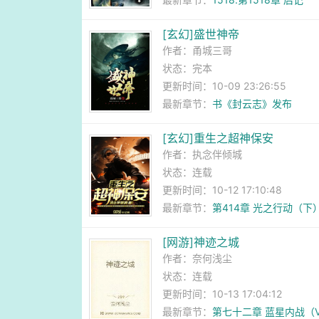
[玄幻]盛世神帝
作者：
甬城三哥
状态：完本
更新时间：10-09 23:26:55
最新章节：
书《封云志》发布
[玄幻]重生之超神保安
作者：
执念伴倾城
状态：连载
更新时间：10-12 17:10:48
最新章节：
第414章 光之行动（下
[网游]神迹之城
作者：
奈何浅尘
状态：连载
更新时间：10-13 17:04:12
最新章节：
第七十二章 蓝星内战（