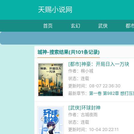
天赐小说网
首页
玄幻
武侠
都
城神-搜索结果(共101条记录)
[都市]神豪：开局日入一万块
作者：
棉小城
状态：连载
更新时间：08-07 22:36:30
最新章节：
第一卷 第982章 想打
[武侠]环球封神
作者：
古城夜雨
状态：连载
更新时间：10-04 20:22:11