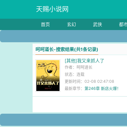
天赐小说网
首页
玄幻
武侠
都
呵呵道长-搜索结果(共1条记录)
[其他]我又来抓人了
作者：
呵呵道长
状态：连载
更新时间：02-08 02:47:08
最新章节：
第246章 新店火爆！