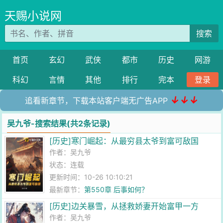
天赐小说网
搜索
首页
玄幻
武侠
都市
历史
网游
科幻
言情
其他
排行
完本
登录
↓↓↓
追看新章节，下载本站客户端无广告APP
吴九爷-搜索结果(共2条记录)
[历史]寒门崛起：从最穷县太爷到富可敌国
作者：
吴九爷
状态：连载
更新时间：10-26 10:10:21
最新章节：
第550章 后事如何？
[历史]边关暴雪，从拯救娇妻开始富甲一方
作者：
吴九爷