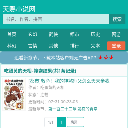
天赐小说网
搜索
首页
玄幻
武侠
都市
历史
网游
科幻
言情
其他
排行
完本
登录
↓↓↓
追看新章节，下载本站客户端无广告APP
吃蛋黄的天相-搜索结果(共1条记录)
[都市]救命！我的神煞师父怎么天天亲我
作者：
吃蛋黄的天相
状态：连载
更新时间：07-31 09:23:05
最新章节：
第一百二十二章 发疯的青岑
1/1
1