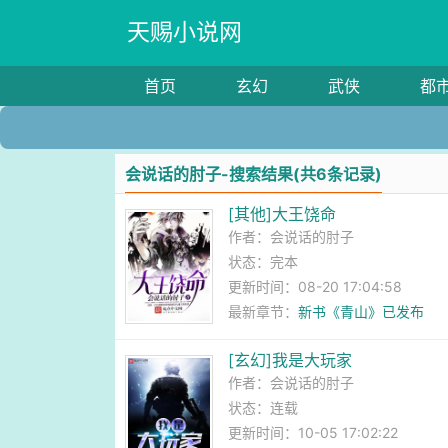
天赐小说网
首页
玄幻
武侠
都
会说话的肘子-搜索结果(共6条记录)
[其他]大王饶命
作者：
会说话的肘子
状态：完本
更新时间：08-20 17:04:58
最新章节：
新书《青山》已发布
[玄幻]我是大玩家
作者：
会说话的肘子
状态：连载
更新时间：10-05 17:02:22