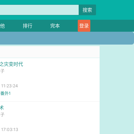
搜索
他
排行
完本
登录
盟之灾变时代
肘子
1:23:24
番外1
术
肘子
7:03:13