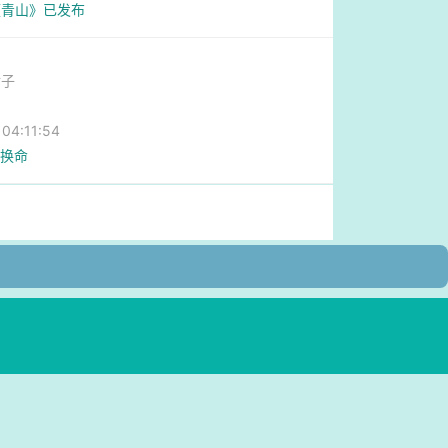
《青山》已发布
肘子
4:11:54
、换命