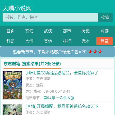
天赐小说网
搜索
首页
玄幻
武侠
都市
历史
网游
科幻
言情
其他
排行
完本
登录
↓↓↓
追看新章节，下载本站客户端无广告APP
东君赠笔-搜索结果(共2条记录)
[科幻]星农场出品必精品，全星际抢疯了
作者：
东君赠笔
状态：连载
更新时间：08-06 00:13:41
最新章节：
第94章 一次性人脉
[言情]开局婚配，我靠厨神系统名动天下
作者：
东君赠笔