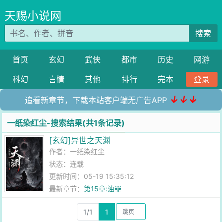
天赐小说网
搜索
首页
玄幻
武侠
都市
历史
网游
科幻
言情
其他
排行
完本
登录
↓↓↓
追看新章节，下载本站客户端无广告APP
一纸染红尘-搜索结果(共1条记录)
[玄幻]异世之天渊
作者：
一纸染红尘
状态：连载
更新时间：05-19 15:35:12
最新章节：
第15章:浊罪
1/1
1