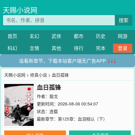
天赐小说网
搜索
首页
玄幻
武侠
都市
历史
网游
科幻
言情
其他
排行
完本
登录
追看新章节，下载本站客户端无广告APP
↓↓↓
天赐小说网
>
修真小说
> 血日孤锋
血日孤锋
作者：
靓戈
更新时间：2026-08-06 00:54:07
状态：连载
最新章节：
第125章：血泪相认（下）
加入书架
点击阅读