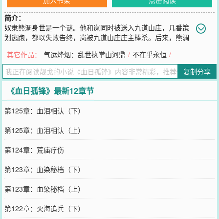
简介：
奴隶熊淍身世是一个谜。他和岚同时被送入九道山庄，几番策
划逃跑，都以失败告终，岚被九道山庄庄主棒杀。后来，熊淍
被转卖到王府。一个偶然的机会，熊淍被救，拜逍遥子为师，学得“一
其它作品：
气运烽烟：乱世执掌山河鼎
/
不在乎永恒
/
剑刺向太阳”的杀手剑招。在经历了九死一生的磨难后，熊淍终于揭开
了自己的身世之谜，报仇雪恨，救出了岚。
复制分享
您要是觉得《
血日孤锋
》还不错的话请不要忘记向您QQ群和微博微信
里的朋友推荐哦！
《血日孤锋》最新12章节
第125章：血泪相认（下）
第125章：血泪相认（上）
第124章：荒庙疗伤
第123章：血染秘档（下）
第123章：血染秘档（上）
第122章：火海追兵（下）