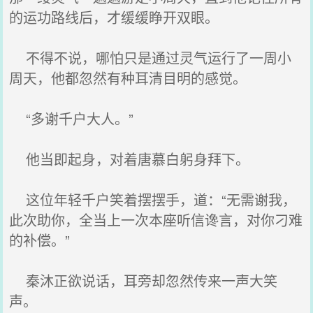
的运功路线后，才缓缓睁开双眼。
不得不说，哪怕只是通过灵气运行了一周小
周天，他都忽然有种耳清目明的感觉。
“多谢千户大人。”
他当即起身，对着唐慕白躬身拜下。
这位年轻千户笑着摆摆手，道：“无需谢我，
此次助你，全当上一次本座听信谗言，对你刁难
的补偿。”
秦沐正欲说话，耳旁却忽然传来一声大笑
声。