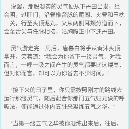
说罢，那股凝实的灵气便从下丹田出发，经
会阴，过肛门，沿脊椎督脉的尾闾、夹脊和玉枕
三关，行至头顶泥丸，又从两侧耳颊分道而下，
会至舌尖与任脉相接，沿胸腹正中下还丹田。
灵气游走完一周后，唐慕白将手从秦沐头顶
拿开，笑着道：“我会为你留下一缕灵气，对我
而言，一呼一吸之间产生的灵气都要比这缕高，
但对你而言，却可以为你省去不少时间。”
“接下来的日子里，你只需按照刚才的路线去
运行那缕灵气，随后配合你那门五气归元诀的呼
吸法，便能通过体内五脏来凝练五气之华。”
“当第一缕五气之华被你凝练出来后，往后，