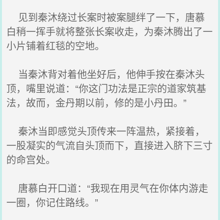
见到秦沐绕过长案时被案腿绊了一下，唐慕
白稍一挥手就将整张长案收走，为秦沐腾出了一
小片铺着红毯的空地。
当秦沐背对着他坐好后，他伸手按在秦沐头
顶，嘴里说道：“你这门功法是正宗的道家筑基
法，故而，金丹期以前，修的是小丹田。”
秦沐当即感觉头顶传来一阵温热，紧接着，
一股凝实的气流自头顶而下，直接进入脐下三寸
的命宫处。
唐慕白开口道：“我现在用灵气在你体内游走
一圈，你记住路线。”