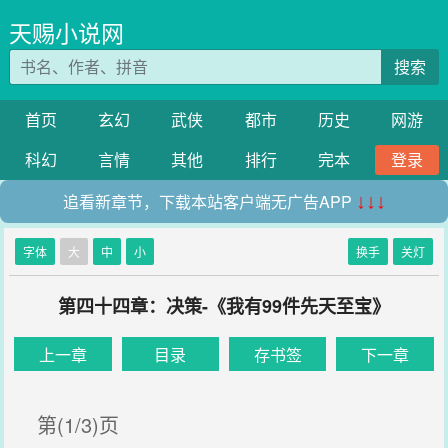
天赐小说网
搜索
首页
玄幻
武侠
都市
历史
网游
科幻
言情
其他
排行
完本
登录
追看新章节，下载本站客户端无广告APP
↓↓↓
字体
大
中
小
换手
关灯
第四十四章：决策-《我有99件先天至宝》
上一章
目录
存书签
下一章
第(1/3)页