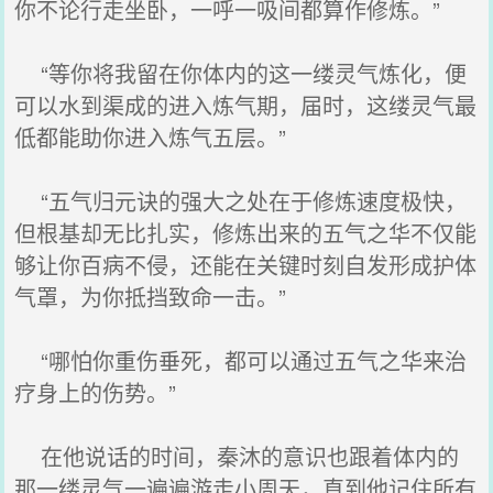
你不论行走坐卧，一呼一吸间都算作修炼。”
“等你将我留在你体内的这一缕灵气炼化，便
可以水到渠成的进入炼气期，届时，这缕灵气最
低都能助你进入炼气五层。”
“五气归元诀的强大之处在于修炼速度极快，
但根基却无比扎实，修炼出来的五气之华不仅能
够让你百病不侵，还能在关键时刻自发形成护体
气罩，为你抵挡致命一击。”
“哪怕你重伤垂死，都可以通过五气之华来治
疗身上的伤势。”
在他说话的时间，秦沐的意识也跟着体内的
那一缕灵气一遍遍游走小周天，直到他记住所有