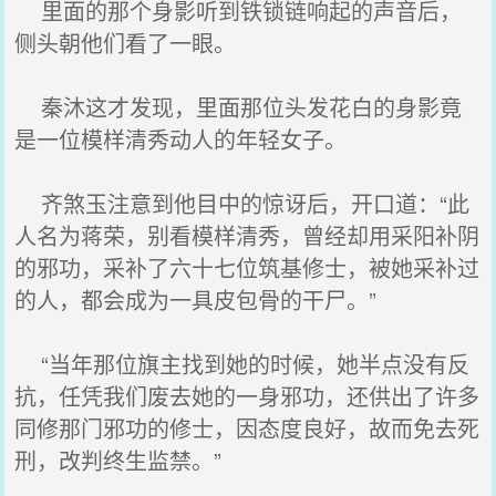
里面的那个身影听到铁锁链响起的声音后，
侧头朝他们看了一眼。
秦沐这才发现，里面那位头发花白的身影竟
是一位模样清秀动人的年轻女子。
齐煞玉注意到他目中的惊讶后，开口道：“此
人名为蒋荣，别看模样清秀，曾经却用采阳补阴
的邪功，采补了六十七位筑基修士，被她采补过
的人，都会成为一具皮包骨的干尸。”
“当年那位旗主找到她的时候，她半点没有反
抗，任凭我们废去她的一身邪功，还供出了许多
同修那门邪功的修士，因态度良好，故而免去死
刑，改判终生监禁。”