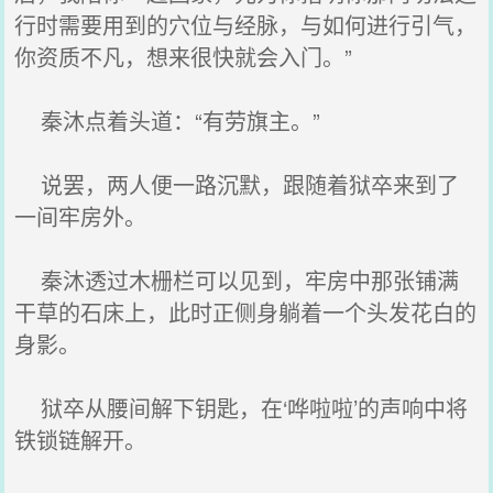
行时需要用到的穴位与经脉，与如何进行引气，
你资质不凡，想来很快就会入门。”
秦沐点着头道：“有劳旗主。”
说罢，两人便一路沉默，跟随着狱卒来到了
一间牢房外。
秦沐透过木栅栏可以见到，牢房中那张铺满
干草的石床上，此时正侧身躺着一个头发花白的
身影。
狱卒从腰间解下钥匙，在‘哗啦啦’的声响中将
铁锁链解开。