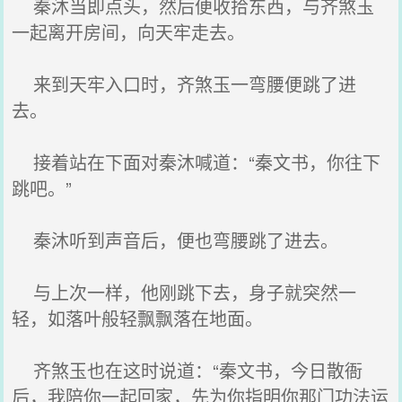
秦沐当即点头，然后便收拾东西，与齐煞玉
一起离开房间，向天牢走去。
来到天牢入口时，齐煞玉一弯腰便跳了进
去。
接着站在下面对秦沐喊道：“秦文书，你往下
跳吧。”
秦沐听到声音后，便也弯腰跳了进去。
与上次一样，他刚跳下去，身子就突然一
轻，如落叶般轻飘飘落在地面。
齐煞玉也在这时说道：“秦文书，今日散衙
后，我陪你一起回家，先为你指明你那门功法运