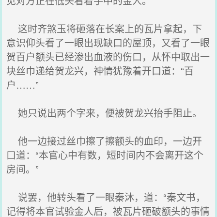
见对方正在低头看着手中的金人。
这时齐煞玉将砸落在长案上的瓦片拿起，下
意识仰头看了一眼出现缺口的屋顶，又看了一眼
贺百户额头已经渗出血液的伤口，从怀中取出一
块丝巾递给贺龙兴，神情犹豫着开口道：“百
户……”
她只说出两个字来，便被贺龙兴抬手阻止。
他一边接过丝巾擦了擦额头的血印，一边开
口道：“本官心中有数，短时间内不会离开这个
房间。”
说罢，他转头看了一眼秦沐，道：“秦文书，
记得将本官试验金人后，被瓦片砸破额头的事情