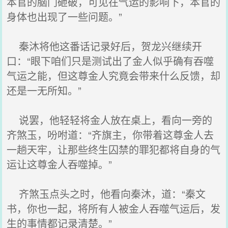
本官的脑门砸破，可见在气运的影响下，本官的
身体也出现了一些问题。”
秦沐将他这番话记录好后，贺龙兴继续开
口：“眼下咱们只是测试出了金人似乎确有吞噬
气运之能，但这尊金人究竟会带来什么反馈，却
还是一无所知。”
说罢，他轻轻将金人放在桌上，看向一旁的
齐煞玉，吩咐道：“齐旗主，你带着这尊金人去
一趟天牢，让那些终生囚禁的罪犯都将自身的气
运让这尊金人吞噬掉。”
齐煞玉点头之时，他看向秦沐，道：“秦文
书，你也一起，将所有人被金人吞噬气运后，发
生的事情都记录清楚。”