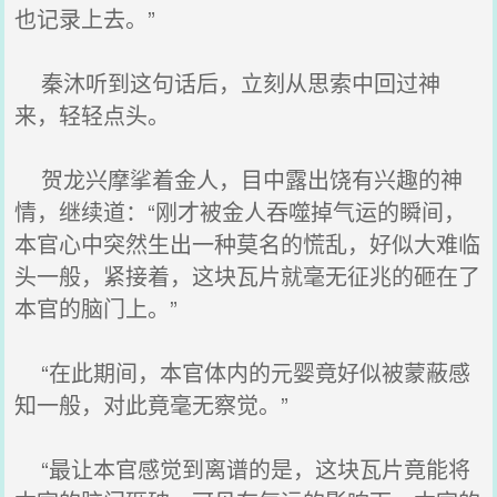
也记录上去。”
秦沐听到这句话后，立刻从思索中回过神
来，轻轻点头。
贺龙兴摩挲着金人，目中露出饶有兴趣的神
情，继续道：“刚才被金人吞噬掉气运的瞬间，
本官心中突然生出一种莫名的慌乱，好似大难临
头一般，紧接着，这块瓦片就毫无征兆的砸在了
本官的脑门上。”
“在此期间，本官体内的元婴竟好似被蒙蔽感
知一般，对此竟毫无察觉。”
“最让本官感觉到离谱的是，这块瓦片竟能将