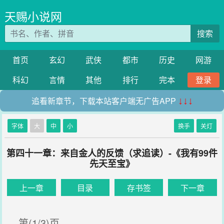
天赐小说网
搜索
首页
玄幻
武侠
都市
历史
网游
科幻
言情
其他
排行
完本
登录
追看新章节，下载本站客户端无广告APP
↓↓↓
字体
大
中
小
换手
关灯
第四十一章：来自金人的反馈（求追读）-《我有99件
先天至宝》
上一章
目录
存书签
下一章
第(1/3)页