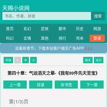
天赐小说网
搜索
首页
玄幻
武侠
都市
历史
网游
科幻
言情
其他
排行
完本
登录
追看新章节，下载本站客户端无广告APP
↓↓↓
字体
大
中
小
换手
关灯
第四十章：气运滔天之辈-《我有99件先天至宝》
上一章
目录
存书签
下一章
第(1/3)页