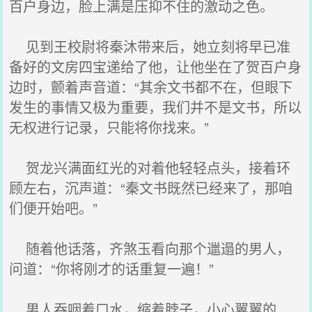
百户身边，脸上满是压抑不住的激动之色。
见到王校尉将秦沐带来后，她立刻将早已准
备好的文房四宝递给了他，让他坐在了贺百户身
边时，颤着声音道：“其余文书都不在，但眼下
发生的事情又极为重要，我们并不是文书，所以
无权进行记录，只能将你找来。”
贺龙兴满面红光的对着他轻轻点头，接着环
顾左右，沉声道：“秦文书既然已经来了，那咱
们便开始吧。”
随着他话落，齐煞玉看向那个邋遢的男人，
问道：“你将刚才的话重复一遍！”
男人吞咽着口水，缩着脖子，小心翼翼的