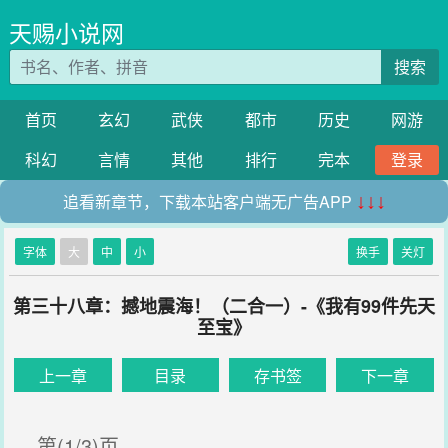
天赐小说网
搜索
首页
玄幻
武侠
都市
历史
网游
科幻
言情
其他
排行
完本
登录
追看新章节，下载本站客户端无广告APP
↓↓↓
字体
大
中
小
换手
关灯
第三十八章：撼地震海！（二合一）-《我有99件先天
至宝》
上一章
目录
存书签
下一章
第(1/3)页