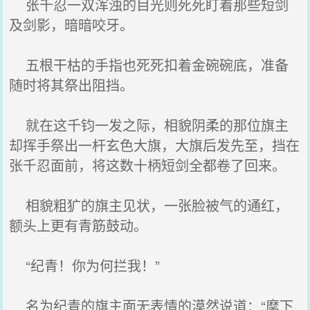
张千忍一双浑浊的目光则死死盯着那些短剑
及剑影，暗暗咬牙。
五根干枯的手指也死死扣着金碗碗底，准备
随时将其祭出阻挡。
就在这千钧一发之际，相貌阴柔的那位旗主
却挥手祭出一杆玄色大旗，大旗后发先至，挡在
张千忍面前，将这数十柄短剑全都卷了回来。
相貌粗犷的旗主见状，一张脸被气的通红，
额头上更有青筋鼓动。
“纪青！你为何拦我！”
名为纪青的旗主面无表情的漠然说道：“麾下