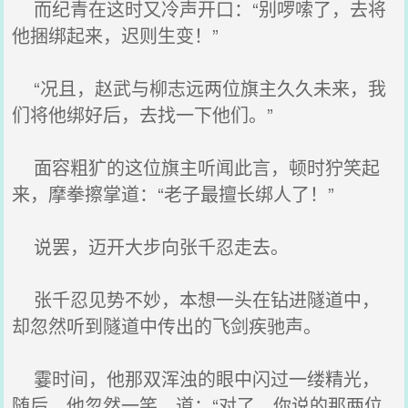
而纪青在这时又冷声开口：“别啰嗦了，去将
他捆绑起来，迟则生变！”
“况且，赵武与柳志远两位旗主久久未来，我
们将他绑好后，去找一下他们。”
面容粗犷的这位旗主听闻此言，顿时狞笑起
来，摩拳擦掌道：“老子最擅长绑人了！”
说罢，迈开大步向张千忍走去。
张千忍见势不妙，本想一头在钻进隧道中，
却忽然听到隧道中传出的飞剑疾驰声。
霎时间，他那双浑浊的眼中闪过一缕精光，
随后，他忽然一笑，道：“对了，你说的那两位