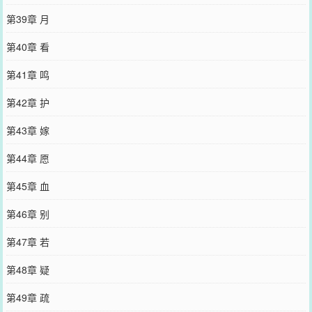
第39章 月
第40章 看
第41章 鸣
第42章 护
第43章 嫁
第44章 愿
第45章 血
第46章 别
第47章 若
第48章 疑
第49章 疏