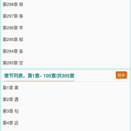
第298章 频
第297章 倦
第296章 早
第295章 昭
第294章 妄
第293章 空
章节列表，第1章~ 100章/共305章
倒序
第1章 离
第2章 遇
第3章 勾
第4章 远