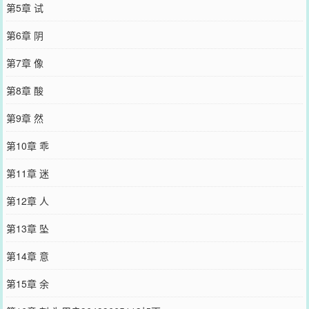
第5章 试
第6章 阴
第7章 像
第8章 酸
第9章 然
第10章 乖
第11章 迷
第12章 人
第13章 坠
第14章 意
第15章 余