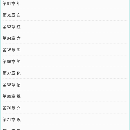
第61章 年
第62章 白
第63章 红
第64章 六
第65章 周
第66章 笑
第67章 化
第68章 招
第69章 挑
第70章 兴
第71章 误