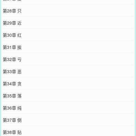
第28章 只
第29章 近
第30章 红
第31章 挨
第32章 亏
第33章 恶
第34章 贪
第35章 落
第36章 纯
第37章 倒
第38章 贴