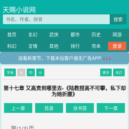
天赐小说网
搜索
首页
玄幻
武侠
都市
历史
网游
科幻
言情
其他
排行
完本
登录
追看新章节，下载本站客户端无广告APP
↓↓↓
字体
大
中
小
换手
关灯
第十七章 又高贵到哪里去-《陆教授高不可攀，私下却
为她折腰》
上一章
目录
存书签
下一章
第(1/3)页