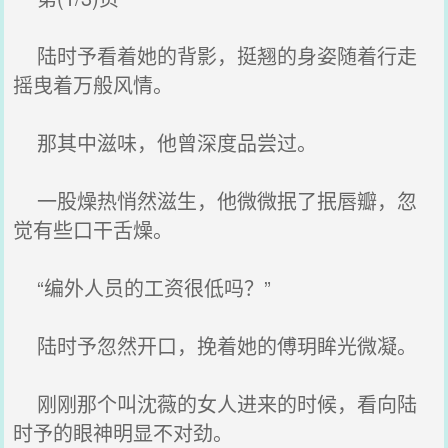
陆时予看着她的背影，挺翘的身姿随着行走
摇曳着万般风情。
那其中滋味，他曾深度品尝过。
一股燥热悄然滋生，他微微抿了抿唇瓣，忽
觉有些口干舌燥。
“编外人员的工资很低吗？”
陆时予忽然开口，挽着她的傅玥眸光微凝。
刚刚那个叫沈薇的女人进来的时候，看向陆
时予的眼神明显不对劲。