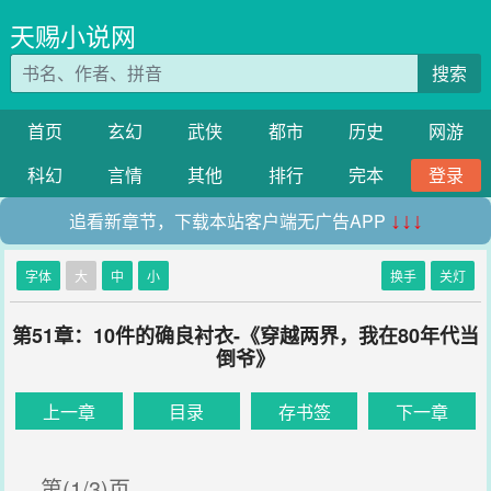
天赐小说网
搜索
首页
玄幻
武侠
都市
历史
网游
科幻
言情
其他
排行
完本
登录
追看新章节，下载本站客户端无广告APP
↓↓↓
字体
大
中
小
换手
关灯
第51章：10件的确良衬衣-《穿越两界，我在80年代当
倒爷》
上一章
目录
存书签
下一章
第(1/3)页