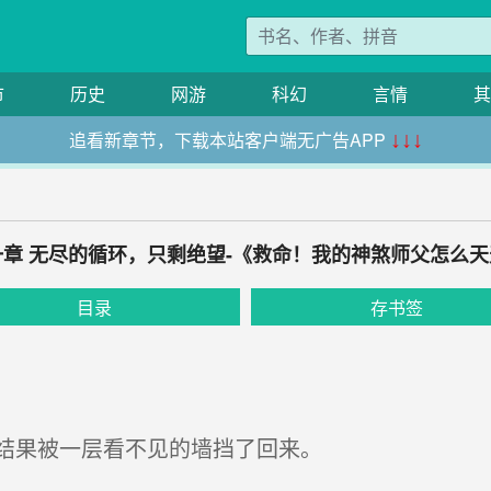
市
历史
网游
科幻
言情
其
追看新章节，下载本站客户端无广告APP
↓↓↓
章 无尽的循环，只剩绝望-《救命！我的神煞师父怎么
目录
存书签
结果被一层看不见的墙挡了回来。