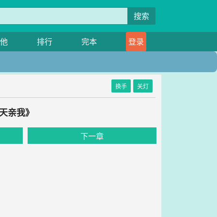
搜索
他
排行
完本
登录
换手
关灯
天天亲我》
下一章