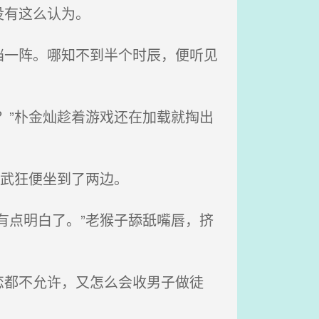
没有这么认为。
一阵。哪知不到半个时辰，便听见
？”朴金灿趁着游戏还在加载就掏出
番武狂便坐到了两边。
有点明白了。”老猴子舔舐嘴唇，挤
都不允许，又怎么会收男子做徒