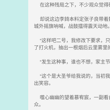
在这种残局之下，不少观众觉得破
却说这边李錡本料定张子良带着数
城外摇旗呐喊，战鼓擂得震天动地
“这样吧二号，我修改下要求，只
了打火机，抽出一根烟后云里雾里
“发生这种事，谁也不想，家主节
“这个是大圣爷给我说的，当初我
出笑容。
噬心幽幽的望着慕宥宸，一副看白
众。