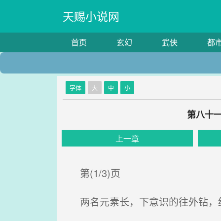
天赐小说网
首页
玄幻
武侠
都
字体
大
中
小
第八十一
上一章
第(1/3)页
两名元素长，下意识的往外钻，