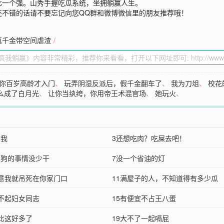
比一个强。山秀手握吃瓜系统，坐拥躺赢人生。
还不错的话请不要忘记向您QQ群和微博微信里的朋友推荐哦！
真千金带空间虐渣
/
你百岁高龄才入门
、
玩弄阴湿反派后，假千金翻车了
、
我为刀俎
、
校花
么成了白月光
、
让你当纨绔，你用帝王术混官场
、
她玩火
、
在我
3还想吃肉？吃屎去吧！
摸狗的事情没少干
7没一个省油的灯
同意我就吊死在你家门口
11满屋子的人，不知道得有多少瓜
看不起妇女同志
15有便宜不占王八蛋
圈比这好多了
19大不了一起嗝屁