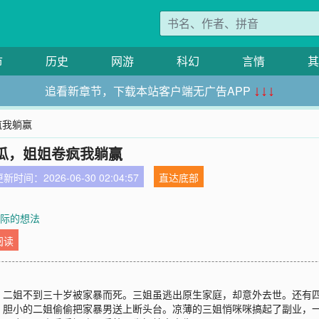
市
历史
网游
科幻
言情
其
追看新章节，下载本站客户端无广告APP
↓↓↓
疯我躺赢
瓜，姐姐卷疯我躺赢
新时间：2026-06-30 02:04:57
直达底部
实际的想法
阅读
。二姐不到三十岁被家暴而死。三姐虽逃出原生家庭，却意外去世。还有
。胆小的二姐偷偷把家暴男送上断头台。凉薄的三姐悄咪咪搞起了副业，