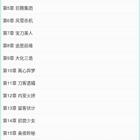
第5章 巨腾集团
第6章 风雪杀机
第7章 宝刀美人
第8章 追思前缘
第9章 大化三诡
第10章 离心异梦
第11章 刀客遗孀
第12章 内室火拼
第13章 留客伏计
第14章 初尝少女
第15章 夤夜聆秘