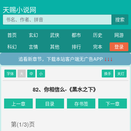
天赐小说网
搜索
首页
玄幻
武侠
都市
历史
网游
科幻
言情
其他
排行
完本
登录
追看新章节，下载本站客户端无广告APP
↓↓↓
字体
大
中
小
换手
关灯
82、你相信么-《黑水之下》
上一章
目录
存书签
下一章
第(1/3)页