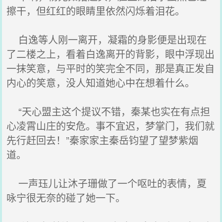
擦干，但红红的眼睛里依然闪烁着泪花。
白逸等人刚一离开，凝霜的身影便是出现在
了二楼之上，看着白逸离开的背影，眼中浮现出
一抹笑意，与平时的笑完全不同，那是真正发自
内心的笑意，没人知道她心中在想着什么。
“天心盟主这个提议不错，秦某也实在有点担
心凌霄山庄的安危。事不宜迟，梦掌门，我们就
先行赶回去！”秦家家主秦岳钧望了望梦紫烟
道。
一声珏儿让沐子珊做了一个呕吐的表情，夏
咏宁很无奈的碰了她一下。