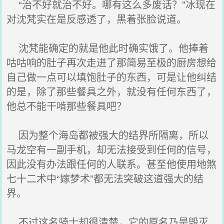
“治不好就治不好。哪有这么多废话？”冰现在
对沈梵实在是反感透了，黑着张脸说道。
沈梵能确定的就是他此时确实饿了。他捧着
咕咕响的肚子再次走进了那简易至极的厨房想给
自己做一点可以填饱肚子的东西，可是让他纠结
的是，除了那些餐具之外，就没有任何东西了，
他总不能干啃那些餐具吧？
因为整个海岛都被强大的结界所隔离，所以
马龙空有一副手机，却无法接受到任何的信号，
因此没有办法跟任何的人联系。甚至他使用地煞
七十二术中“嫁梦术”都无法突破这道强大的结
界。
不过这名骑士却很清楚，它的原名乃是毁灭