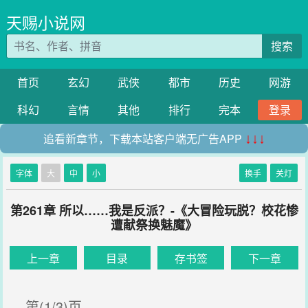
天赐小说网
搜索
首页
玄幻
武侠
都市
历史
网游
科幻
言情
其他
排行
完本
登录
追看新章节，下载本站客户端无广告APP
↓↓↓
字体
大
中
小
换手
关灯
第261章 所以……我是反派？-《大冒险玩脱？校花惨
遭献祭换魅魔》
上一章
目录
存书签
下一章
第(1/3)页