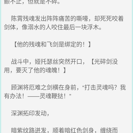
颤不止，但就是不碎。
陈霄残魂发出阵阵痛苦的嘶嚎，却死死咬着
剑体，像溺水的人咬住最后一块浮木。
【他的残魂和飞剑是绑定的！】
战斗中，娅托瑟丝突然开口，【光碎剑没
用，要灭了他的魂魄！】
顾渊将厄难之剑横在身前，“打击灵魂吗？我
有办法！——灵魂鞭挞！”
深渊拓印发动，
暗紫纹路迸发，顺着暗红色剑身，缠绕而