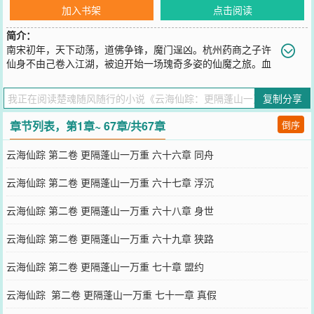
加入书架
点击阅读
简介：
南宋初年，天下动荡，道佛争锋，魔门逞凶。杭州药商之子许
仙身不由己卷入江湖，被迫开始一场瑰奇多姿的仙魔之旅。血
海深仇，情怨纠葛，他命中注定要以一己之力与世界为敌。新古典主
义神侠小说，树下野狐版《白蛇传》，带你进入大宋朝瑰丽雄奇的仙
复制分享
魔世界。
您要是觉得《
云海仙踪：更隔蓬山一万重
》还不错的话请不要忘记向
章节列表，第1章~ 67章/共67章
倒序
您QQ群和微博微信里的朋友推荐哦！
云海仙踪 第二卷 更隔蓬山一万重 六十六章 同舟
云海仙踪 第二卷 更隔蓬山一万重 六十七章 浮沉
云海仙踪 第二卷 更隔蓬山一万重 六十八章 身世
云海仙踪 第二卷 更隔蓬山一万重 六十九章 狭路
云海仙踪 第二卷 更隔蓬山一万重 七十章 盟约
云海仙踪 第二卷 更隔蓬山一万重 七十一章 真假