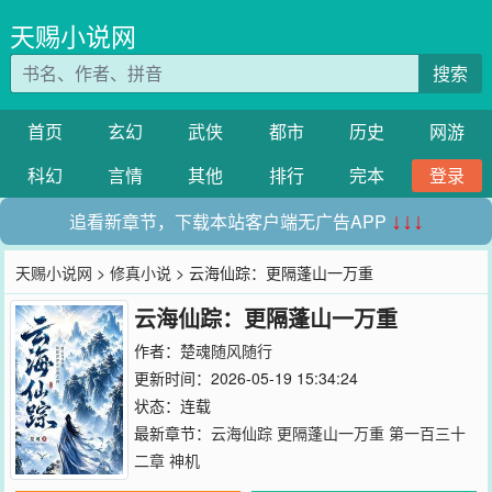
天赐小说网
搜索
首页
玄幻
武侠
都市
历史
网游
科幻
言情
其他
排行
完本
登录
追看新章节，下载本站客户端无广告APP
↓↓↓
天赐小说网
>
修真小说
> 云海仙踪：更隔蓬山一万重
云海仙踪：更隔蓬山一万重
作者：
楚魂随风随行
更新时间：2026-05-19 15:34:24
状态：连载
最新章节：
云海仙踪 更隔蓬山一万重 第一百三十
二章 神机