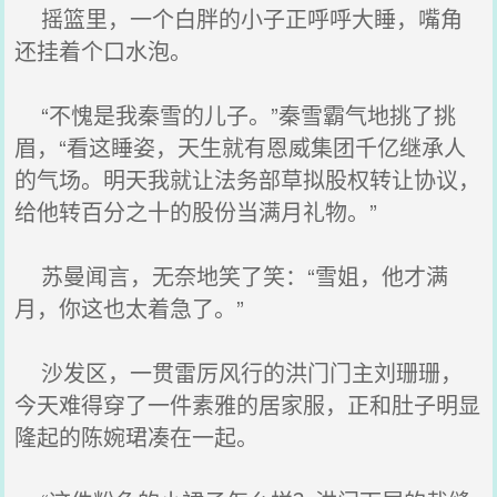
摇篮里，一个白胖的小子正呼呼大睡，嘴角
还挂着个口水泡。
“不愧是我秦雪的儿子。”秦雪霸气地挑了挑
眉，“看这睡姿，天生就有恩威集团千亿继承人
的气场。明天我就让法务部草拟股权转让协议，
给他转百分之十的股份当满月礼物。”
苏曼闻言，无奈地笑了笑：“雪姐，他才满
月，你这也太着急了。”
沙发区，一贯雷厉风行的洪门门主刘珊珊，
今天难得穿了一件素雅的居家服，正和肚子明显
隆起的陈婉珺凑在一起。