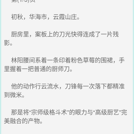
初秋，华海市，云霞山庄。
厨房里，案板上的刀光快得连成了一片残
影。
林阳腰间系着一条印着粉色草莓的围裙，手
里握着一把普通的厨师刀。
他的动作行云流水，刀锋每一次落下都精准
到微米。
那是将“宗师级格斗术”的眼力与“高级厨艺”完
美融合的产物。