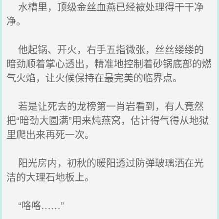
水槽里，顶级金丝血燕已经被处理得干干净
净。
他起锅、开火，右手五指微张，丝丝缕缕的
暗劲顺着掌心透出，精准地控制着砂锅底部的燃
气火焰，让火候保持在最完美的临界点。
若是让死去的龙榜第一肖岩看到，有人竟然
把“暗劲大圆满”用来炖燕窝，估计得气得从地狱
里爬出来再死一次。
阳光房内，初秋的暖阳透过防弹玻璃洒在光
洁的大理石地板上。
“咯咯……”