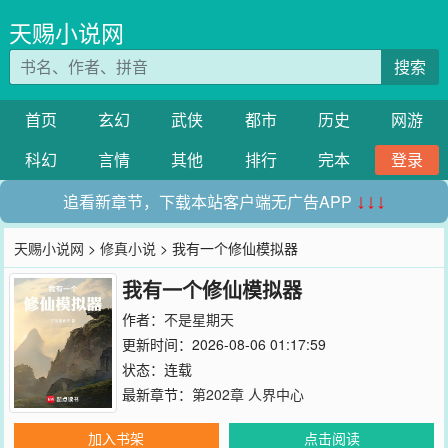
天赐小说网
搜索
首页
玄幻
武侠
都市
历史
网游
科幻
言情
其他
排行
完本
登录
追看新章节，下载本站客户端无广告APP
↓↓↓
天赐小说网
>
修真小说
> 我有一个修仙模拟器
我有一个修仙模拟器
作者：
不是星期天
更新时间：2026-08-06 01:17:59
状态：连载
最新章节：
第202章 人界中心
加入书架
点击阅读