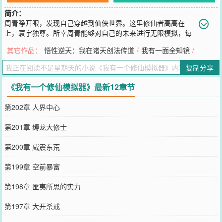
简介：
周青睁开眼，发现自己穿越到仙侠世界。这里修仙者高高在
上，寰宇独尊。所幸周青能够对自己的未来进行无限模拟，每
一次模拟后，都能带回全部修为、技艺、功法......第一次模拟后：周
其它作品：
悟性逆天：我在诸天创法传道
/
我有一面全知镜
/
青待人友善，谨言慎行。第三次模拟后：周青逐步试探，对万事充满
好奇。第五次模拟后：周青决定要好好修炼，提升实力。第八次模拟
复制分享
后：周青发现所有人都在逼他。第十次模拟后：周青打算掀翻这修仙
界的天。
《我有一个修仙模拟器》最新12章节
您要是觉得《
我有一个修仙模拟器
》还不错的话请不要忘记向您QQ群
和微博微信里的朋友推荐哦！
第202章 人界中心
第201章 缚龙大修士
第200章 威震东荒
第199章 空前暴富
第198章 匪夷所思的实力
第197章 大开杀戒