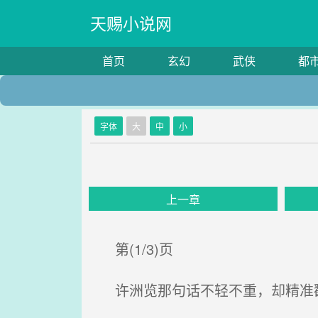
天赐小说网
首页
玄幻
武侠
都
字体
大
中
小
上一章
第(1/3)页
许洲览那句话不轻不重，却精准