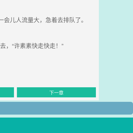
一会儿人流量大，急着去排队了。
，“许素素快走快走！”
下一章