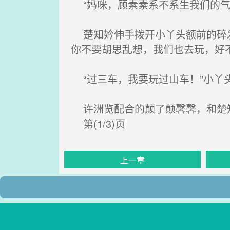
“妈咪，顾素素系不系生我们的气
楚知妗伸手拨开小丫头额前的碎发
你不要胡思乱想，我们也去玩，好不
“过三车，我要玩过山车！”小丫
许洲览配合的颠了颠馨馨，和楚
第(1/3)页
上一章