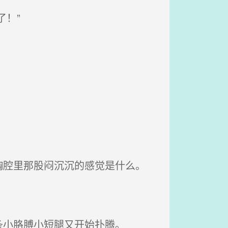
！”
腔里那股闷沉沉的感觉是什么。
小胳膊小短腿又开始扑腾。