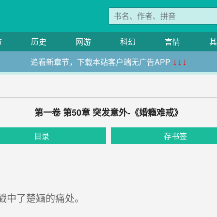
市
历史
网游
科幻
言情
其
追看新章节，下载本站客户端无广告APP
↓↓↓
第一卷 第50章 突发意外-《婚瘾难戒》
目录
存书签
戳中了楚婳的痛处。