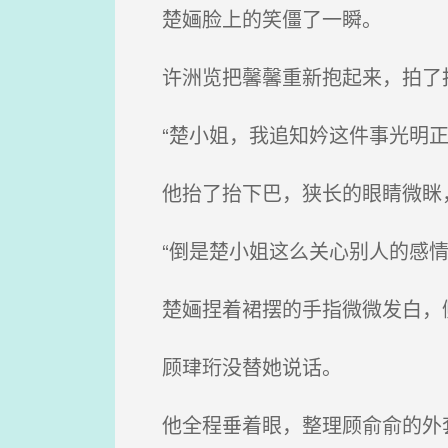
楚婳脸上的笑僵了一瞬。
许洲览把馨馨重新抱起来，拍了
“楚小姐，我追知妗这件事光明正
他抬了抬下巴，狭长的眼睛微眯
“倒是楚小姐这么关心别人的感情
楚婳捏着裙摆的手指微微发白，
顾珒珩没替她说话。
他全程垂着眼，整理顾俞俞的外