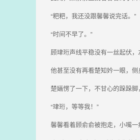
“粑粑，我还没跟馨馨说完话。”
“时间不早了。”
顾珒珩声线平稳没有一丝起伏，左
他甚至没有再看楚知妗一眼，侧
楚婳愣了一下，不甘心的跺跺脚
“珒珩，等等我！”
馨馨看着顾俞俞被抱走，小嘴一