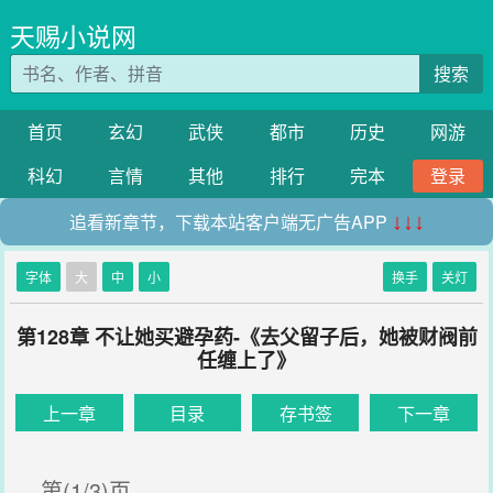
天赐小说网
搜索
首页
玄幻
武侠
都市
历史
网游
科幻
言情
其他
排行
完本
登录
追看新章节，下载本站客户端无广告APP
↓↓↓
字体
大
中
小
换手
关灯
第128章 不让她买避孕药-《去父留子后，她被财阀前
任缠上了》
上一章
目录
存书签
下一章
第(1/3)页