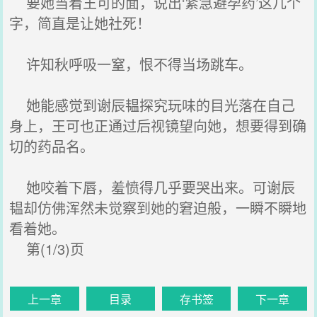
要她当着王可的面，说出‘紧急避孕药’这几个
字，简直是让她社死！
许知秋呼吸一窒，恨不得当场跳车。
她能感觉到谢辰韫探究玩味的目光落在自己
身上，王可也正通过后视镜望向她，想要得到确
切的药品名。
她咬着下唇，羞愤得几乎要哭出来。可谢辰
韫却仿佛浑然未觉察到她的窘迫般，一瞬不瞬地
看着她。
第(1/3)页
上一章
目录
存书签
下一章