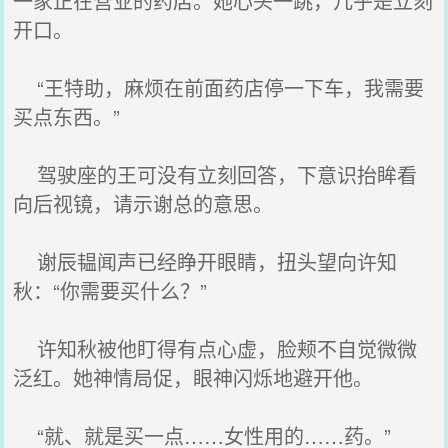
一家正在营业的药店。她心头一跳，几乎是立刻
开口。
“王特助，麻烦在前面药店停一下车，我需要
买点东西。”
驾驶座的王可没有立刻回答，下意识抬眸看
向后视镜，请示谢总的意思。
谢辰韫闻声已经睁开眼睛，扭头望向许知
秋：“你需要买什么？”
许知秋被他盯得有点心虚，脸颊不自觉微微
泛红。她神情局促，眼神闪烁地避开他。
“就、就是买一点……女性用的……药。”