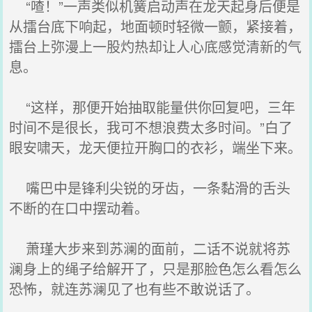
“喳！”一声类似机簧启动声在龙天起身后便是
从擂台底下响起，地面顿时轻微一颤，紧接着，
擂台上弥漫上一股灼热却让人心底感觉清新的气
息。
“这样，那便开始抽取能量供你回复吧，三年
时间不是很长，我可不想浪费太多时间。”白了
眼安啸天，龙天便拉开胸口的衣衫，端坐下来。
嘴巴中是锋利尖锐的牙齿，一条黏滑的舌头
不断的在口中摆动着。
萧瑾大步来到苏澜的面前，二话不说就将苏
澜身上的绳子给解开了，只是那脸色怎么看怎么
恐怖，就连苏澜见了也有些不敢说话了。