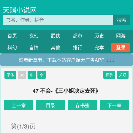
天赐小说网
搜索
首页
玄幻
武侠
都市
历史
网游
科幻
言情
其他
排行
完本
登录
追看新章节，下载本站客户端无广告APP
↓↓↓
字体
大
中
小
换手
关灯
47 不会-《三小姐决定去死》
上一章
目录
存书签
下一章
第(1/3)页