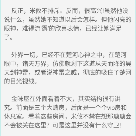
反正，米攸不排斥。反而，很高兴!虽然他没
说什么，虽然她不知道以后会怎样。但他闪亮的
眼神，难得流‘露’的欣喜表情，已经让她满足
了。
外界一切，已经不在楚河心神之中，在楚河
眼中，诸天万界，仿佛就剩下这道从天而降的昊
天剑神雷，或者说神雷之威，彻底的吸住了楚河
的目光视线。
金味屋在外面看着不大，其实结构很有讲
究。前面是三个大赌房，后面是一个个vip房和
休息室。看着这些房间，米攸不禁在想那瑭瑭会
不会被关在这里？可是这里并没有什么守卫!