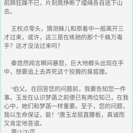
前蹄狂躁不已，片刻竟挣断了缰绳各自逃下山
去。
王权点零头，猜测蛛儿和原着中一般离开三
才过来，或许，这三是在练她的那个千蛛万毒
手？这才没法过来吗？
秦悠然闻言瞬间暴怒，巨大地榔头出现在手
中，想要追上去弄死这个狡猾的臭狐狸。
“伯父。在回答您的问题前，我要告知您一件
事。玉龙在认识梦菡之前便已有两位知己，在我
心中，她们和梦菡一样重要。至于，您的问题，
我以生命保证，能！”唐玉龙挺直腰板，真诚而
又肯定地答道。
第(1/3)页