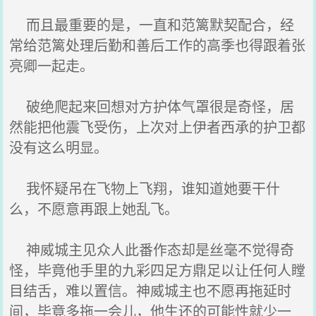
而且最重要的是，一直和范篱默契配合，经
常给范篱处理后勤和善后工作的高季也得跟着张
亮卿一起走。
破绝爬起来回想对方护体气罩很是奇怪，居
然能把他震飞受伤，上次对上伊者西承的护卫都
没有这么明显。
我怀疑吊在飞物上飞翔，谁知道她要干什
么，不愿意再跟上她乱飞。
神威城主见众人此番作态却是丝毫不觉得奇
怪，毕竟他手里的九彩四足方鼎足以让任何人瞠
目结舌，难以置信。神威城主也不愿再拖延时
间，毕竟多拖一会儿，他生还的可能性就少一