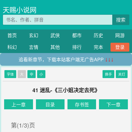
天赐小说网
搜索
首页
玄幻
武侠
都市
历史
网游
科幻
言情
其他
排行
完本
登录
追看新章节，下载本站客户端无广告APP
↓↓↓
字体
大
中
小
换手
关灯
41 迷乱-《三小姐决定去死》
上一章
目录
存书签
下一章
第(1/3)页