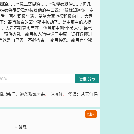
涂……”“我二哥糊涂……”“我爹娘糊涂……”但凡
姑娘笑眼盈盈地拉着他的袖口说：“我就知道你一定
望后一直在积极生活，希望大家也都积极向上，大家
如下：奉旨和亲的清宁郡主被劫了。劫走郡主的人据
让人看不到真实面容。他管郡主叫“小美人”，最常
月，蛮族大乱，霜月被人暗中送回中原，误打误撞进
当这是自己家，不必拘束。”霜月惶恐。霜月有个秘
复制分享
踢出宗门，逆袭系统才来
、
迷魂阵
、
华娱：从天仙保
倒序
4 贼寇