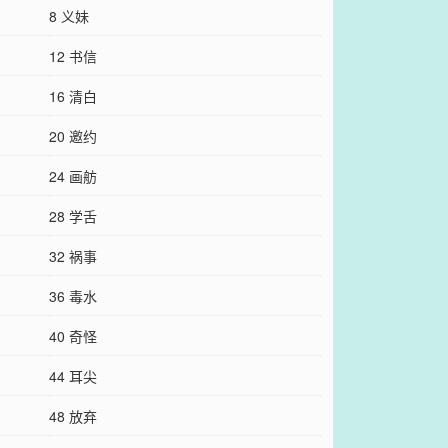
8 义妹
12 书信
16 清白
20 邀约
24 画舫
28 学舌
32 祸事
36 毒水
40 奇怪
44 耳尖
48 放弃