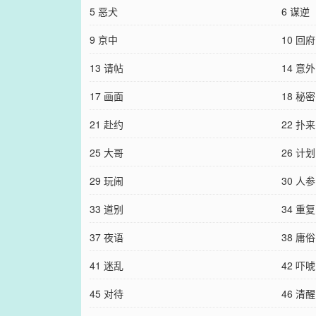
5 恶犬
6 谋逆
9 京中
10 回府
13 请帖
14 意外
17 画面
18 秘密
21 赴约
22 扑来
25 大哥
26 计划
29 玩闹
30 人参
33 道别
34 重复
37 夜语
38 庸俗
41 迷乱
42 吓唬
45 对待
46 清醒