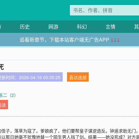
市
历史
网游
科幻
言情
其
追看新章节，下载本站客户端无广告APP
↓↓↓
死
新时间：2026-04-16 00:35:25
直达底部
*陈二（2）
阅读
的侄子，落草为寇了。爹娘疯了，他们要帮皇子谋逆造反。钟遥求助无门
所以那日她毫不犹豫地替一个陌生男人挡了剑。结果——她没死成？对方