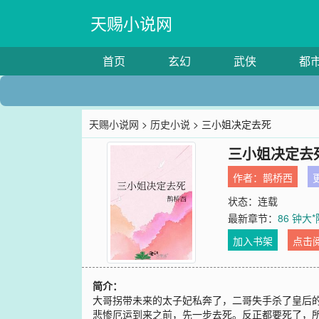
天赐小说网
首页
玄幻
武侠
都
天赐小说网
>
历史小说
> 三小姐决定去死
三小姐决定去
作者：
鹊桥西
更
状态：连载
最新章节：
86 钟大
加入书架
点击
简介：
大哥拐带未来的太子妃私奔了，二哥失手杀了皇后
悲惨厄运到来之前，先一步去死。反正都要死了，