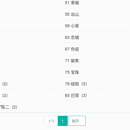
51 束袖
55 出山
59 小哥
63 京城
67 你说
71 偷笑
75 宝珠
局（2）
79 结局（3）
常（2）
83 日常（3）
大*陈二（2）
1/1
1