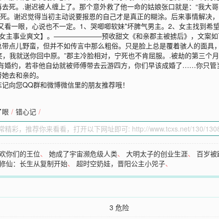
死。.谢迟被人缠上了。那个意外救了他一命的姑娘张口就是：“我大哥糊
去死。谢迟觉得当初主动说要报恩的自己才是真正的糊涂。后来事情解决，
又看一眼，心说也不一定。1、哭唧唧软妹*坏脾气男主。2、女主找到希
大女主事业爽文】。———————预收甜文《和亲郡主被掳后》，文案
带点儿野蛮，但并不如传言中那么粗俗。只是脸上总是覆着骇人的面具，
一笑，我就送你回中原。”郡主冷脸相对，宁死也不肯屈服。.被劫的第三个
有婚约，若非他自幼就被师傅带去云游四方，你们早该成婚了……你只管
替她去和亲的。
忘记向您QQ群和微博微信里的朋友推荐哦！
了眼
/
错心记
/
欢你们的王位
、
她成了宇宙濒危级人类
、
大明太子的创业生涯
、
百岁被
修仙：长生从复制开始
、
超时空奶娃，晋阳公主小兕子
、
3 危险