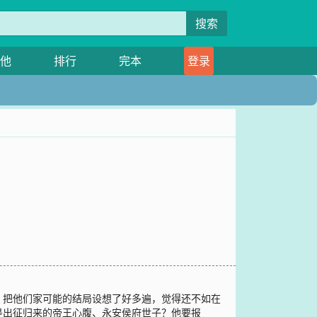
搜索
他
排行
完本
登录
，把他们家可能的结局设想了好多遍，觉得还不如在
是出征归来的帝王心腹、永安侯府世子？他要报