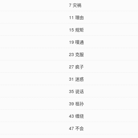
7 灾祸
11 理由
15 规矩
19 噗通
23 克服
27 疯子
31 迷惑
35 说话
39 祖孙
43 缠绕
47 不会