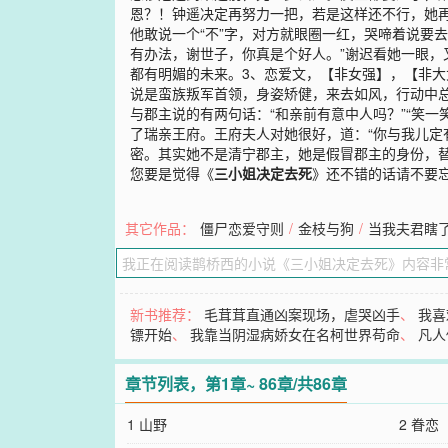
恩？！钟遥决定再努力一把，若是这样还不行，她再去
他敢说一个“不”字，对方就眼圈一红，哭啼着说要
有办法，谢世子，你真是个好人。”谢迟看她一眼，
都有明媚的未来。3、恋爱文，【非女强】，【非
说是蛮族叛军首领，身姿矫健，来去如风，行动中总
与郡主说的有两句话：“和亲前有意中人吗？”“笑
了瑞亲王府。王府夫人对她很好，道：“你与我儿定
密。其实她不是清宁郡主，她是假冒郡主的身份，
您要是觉得《
三小姐决定去死
》还不错的话请不要
其它作品：
僵尸恋爱守则
/
金枝与狗
/
当我夫君瞎
新书推荐：
毛茸茸直通凶案现场，虐哭凶手
、
我喜
镖开始
、
我靠当阴湿病娇女在名柯世界苟命
、
凡人
章节列表，第1章~ 86章/共86章
1 山野
2 眷恋