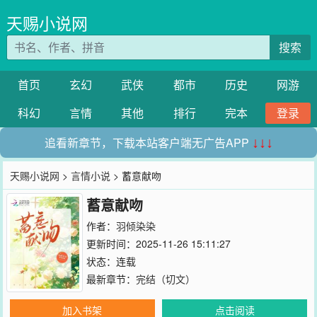
天赐小说网
搜索
首页
玄幻
武侠
都市
历史
网游
科幻
言情
其他
排行
完本
登录
追看新章节，下载本站客户端无广告APP
↓↓↓
天赐小说网
>
言情小说
> 蓄意献吻
蓄意献吻
作者：
羽倾染染
更新时间：2025-11-26 15:11:27
状态：连载
最新章节：
完结（切文）
加入书架
点击阅读