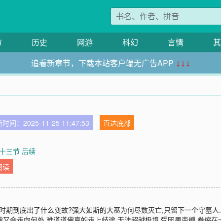
市
历史
网游
科幻
言情
其
追看新章节，下载本站客户端无广告APP
↓↓↓
时间：2025-11-25 11:47:53
直达底部
十三节 后续
阅读
时期到底出了什么变故?强大如斯的大巫为何尽数灭亡,只留下一个守墓人.
道佛又会走向何处,难道道佛真的走上歧途,无法超越极境,受因果束缚,卷缩在