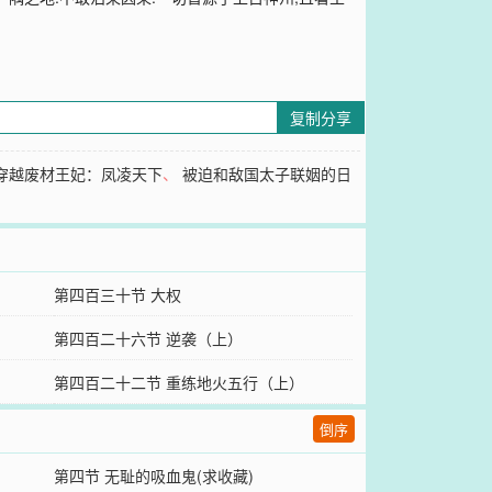
复制分享
穿越废材王妃：凤凌天下
、
被迫和敌国太子联姻的日
第四百三十节 大权
第四百二十六节 逆袭（上）
）
第四百二十二节 重练地火五行（上）
倒序
第四节 无耻的吸血鬼(求收藏)