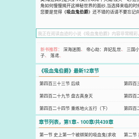
角如何慢慢揭开这神秘世界的面纱,当选择来临的时候
您要是觉得《
吸血鬼伯爵
》还不错的话请不要忘记
新书推荐：
深海迷图
、
帝心劫：弃妃乱世
、
三国
子
、
落鸢
、
《吸血鬼伯爵》最新12章节
第四百三十三节 后续
第四百
第四百二十九节 盘古真身灭
第四百
第四百二十四节 重练地火五行（下）
第四百
章节列表，第1章~ 100章/共439章
第一节 史上第一个被绑架的吸血鬼(求收
第二节