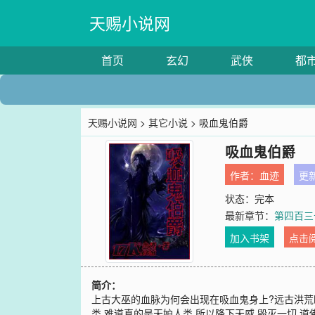
天赐小说网
首页
玄幻
武侠
都
天赐小说网
>
其它小说
> 吸血鬼伯爵
吸血鬼伯爵
作者：
血迹
更新
状态：完本
最新章节：
第四百三
加入书架
点击
简介：
上古大巫的血脉为何会出现在吸血鬼身上?远古洪荒
类,难道真的是天妒人类,所以降下天威.毁灭一切.