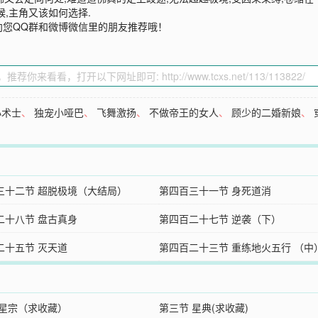
,主角又该如何选择.
向您QQ群和微博微信里的朋友推荐哦！
小术士
、
独宠小哑巴
、
飞舞激扬
、
不做帝王的女人
、
顾少的二婚新娘
、
三十二节 超脱极境（大结局）
第四百三十一节 身死道消
二十八节 盘古真身
第四百二十七节 逆袭（下）
二十五节 灭天道
第四百二十三节 重练地火五行 （中
 星宗（求收藏）
第三节 星典(求收藏)