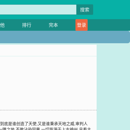
搜索
他
排行
完本
登录
到底是谁创造了天使,又是谁秉承天地之威,审判人
一隅之地.不敢沾染因果.一切皆源于上古神州,且看主