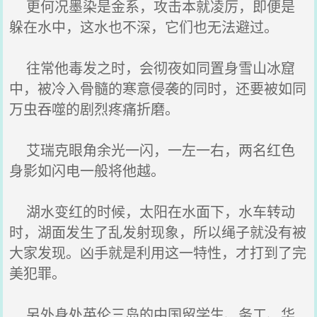
更何况墨染是金系，攻击本就凌厉，即便是
躲在水中，这水也不深，它们也无法避过。
往常他毒发之时，会彻夜如同置身雪山冰窟
中，被冷入骨髓的寒意侵袭的同时，还要被如同
万虫吞噬的剧烈疼痛折磨。
艾瑞克眼角余光一闪，一左一右，两名红色
身影如闪电一般将他越。
湖水变红的时候，太阳在水面下，水车转动
时，湖面发生了乱发射现象，所以绳子就没有被
大家发现。凶手就是利用这一特性，才打到了完
美犯罪。
另外身处英伦三岛的中国留学生、务工、华