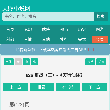
天赐小说网
搜索
首页
玄幻
武侠
都市
历史
网游
科幻
言情
其他
排行
完本
登录
追看新章节，下载本站客户端无广告APP
↓↓↓
字体
大
中
小
换手
关灯
826 群战（三）-《天衍仙途》
上一章
目录
存书签
下一章
第(1/3)页