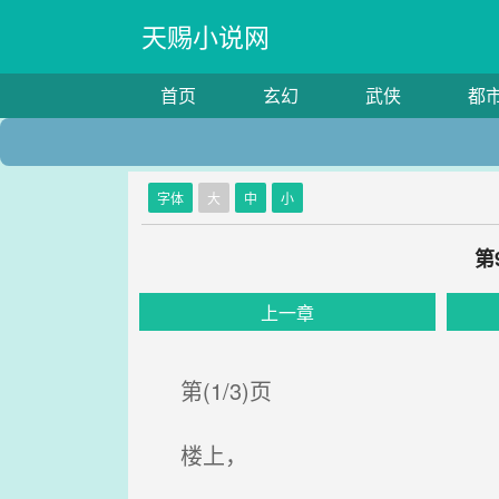
天赐小说网
首页
玄幻
武侠
都
字体
大
中
小
第
上一章
第(1/3)页
楼上，