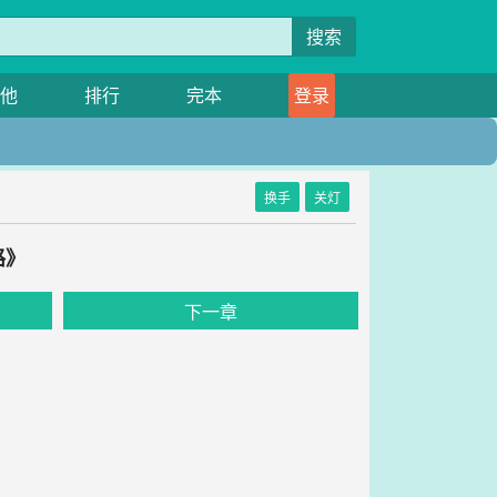
搜索
他
排行
完本
登录
换手
关灯
路》
下一章