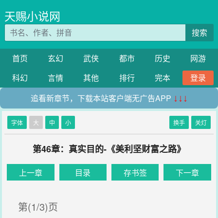
天赐小说网
搜索
首页
玄幻
武侠
都市
历史
网游
科幻
言情
其他
排行
完本
登录
追看新章节，下载本站客户端无广告APP
↓↓↓
字体
大
中
小
换手
关灯
第46章：真实目的-《美利坚财富之路》
上一章
目录
存书签
下一章
第(1/3)页