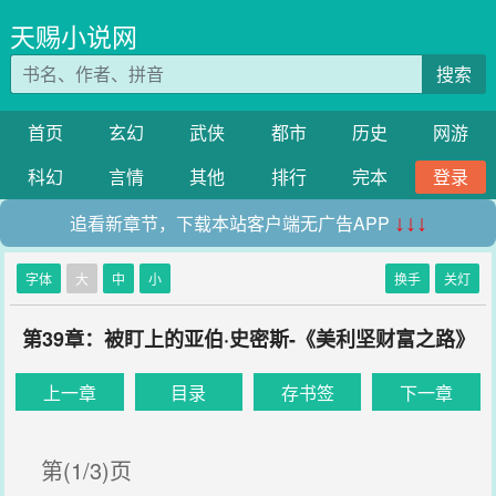
天赐小说网
搜索
首页
玄幻
武侠
都市
历史
网游
科幻
言情
其他
排行
完本
登录
追看新章节，下载本站客户端无广告APP
↓↓↓
字体
大
中
小
换手
关灯
第39章：被盯上的亚伯·史密斯-《美利坚财富之路》
上一章
目录
存书签
下一章
第(1/3)页