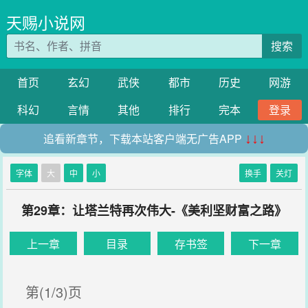
天赐小说网
搜索
首页
玄幻
武侠
都市
历史
网游
科幻
言情
其他
排行
完本
登录
追看新章节，下载本站客户端无广告APP
↓↓↓
字体
大
中
小
换手
关灯
第29章：让塔兰特再次伟大-《美利坚财富之路》
上一章
目录
存书签
下一章
第(1/3)页