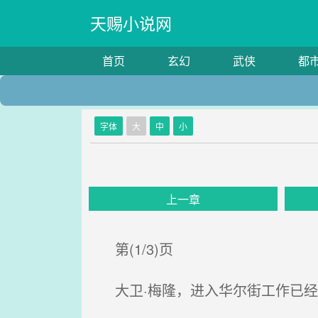
天赐小说网
首页
玄幻
武侠
都
字体
大
中
小
上一章
第(1/3)页
大卫·梅隆，进入华尔街工作已经