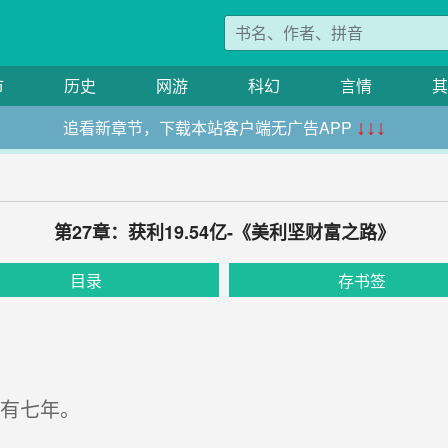
市
历史
网游
科幻
言情
其
追看新章节，下载本站客户端无广告APP
↓↓↓
第27章：获利19.54亿-《美利坚财富之路》
目录
存书签
有七年。