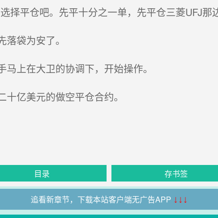
择平仓吧。先平十分之一单，先平仓三菱UFJ那边
先落袋为安了。
手马上在大卫的协调下，开始操作。
二十亿美元的做空平仓合约。
目录
存书签
追看新章节，下载本站客户端无广告APP
↓↓↓