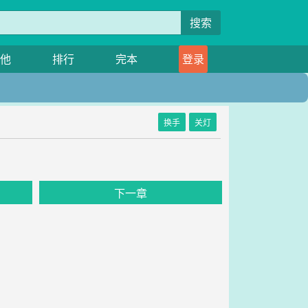
搜索
他
排行
完本
登录
换手
关灯
下一章