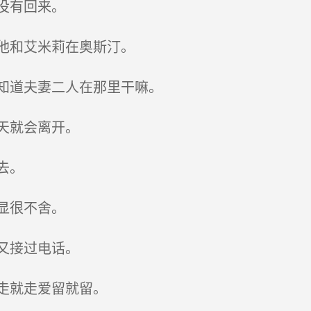
没有回来。
他和艾米莉在奥斯汀。
知道夫妻二人在那里干嘛。
天就会离开。
去。
显很不舍。
又接过电话。
走就走爱留就留。