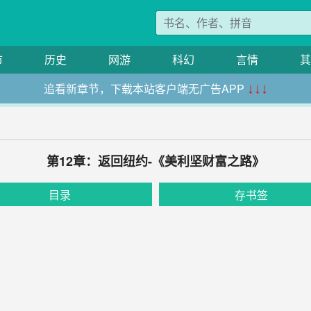
市
历史
网游
科幻
言情
其
追看新章节，下载本站客户端无广告APP
↓↓↓
第12章：返回纽约-《美利坚财富之路》
目录
存书签