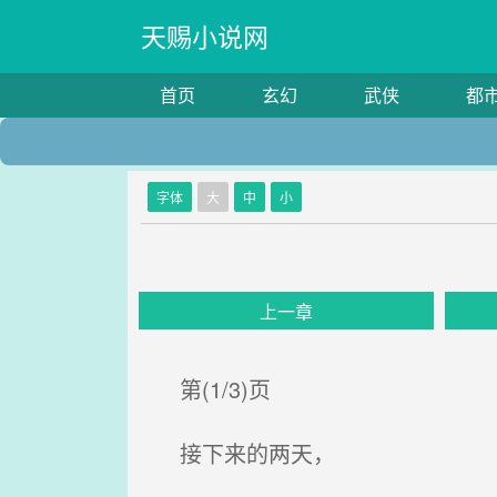
天赐小说网
首页
玄幻
武侠
都
字体
大
中
小
上一章
第(1/3)页
接下来的两天，