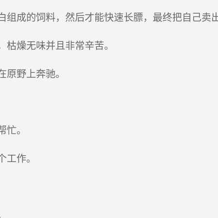
组成的饲料，然后才能快速长膘，最终把自己卖
，枯燥无味并且非常辛苦。
在原野上奔驰。
帮忙。
个工作。
。