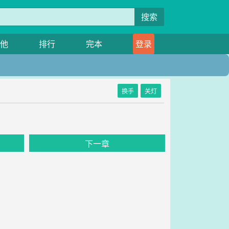
搜索
他
排行
完本
登录
换手
关灯
下一章